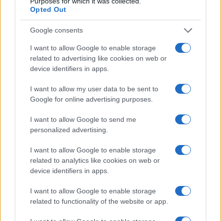
Purposes for which it was collected.
Thibaud Flament
Opted Out
Google consents
Dernières actualités
I want to allow Google to enable storage
related to advertising like cookies on web or
Stade Toulousain : "Plus facile de
device identifiers in apps.
négocier à l'extérieur qu'à Toulouse",
Guy Novès sur Thomas Ramos
I want to allow my user data to be sent to
Google for online advertising purposes.
05.08 à 08h30
XV de France : "Ils ne font que jouer",
I want to allow Google to send me
Peato Mauvaka alerte sur le Japon avant
personalized advertising.
le match de samedi
I want to allow Google to enable storage
17.07 à 12h00
related to analytics like cookies on web or
Stade Toulousain : "J'attendais avec
device identifiers in apps.
impatience un appel de Fabien", Romain
Ntamack savoure sa tournée avec le XV
I want to allow Google to enable storage
de France
related to functionality of the website or app.
15.07 à 17h30