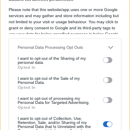
En conclusion, le deuxième ligne de 28 ans
met en avant l'un des points forts à
Please note that this website/app uses one or more Google
services and may gather and store information including but
Toulouse
: la stabilité. Cette continuité dans
not limited to your visit or usage behaviour. You may click to
le groupe constitue selon lui un avantage
grant or deny consent to Google and its third-party tags to
use your data for below specified purposes in below Google
considérable pour aborder les échéances à
consent section.
venir : "
Il y a une forme de stabilité, tout le
Personal Data Processing Opt Outs
monde connaît l'environnement. La façon de
I want to opt-out of the Sharing of my
jouer, la mentalité, l'émulation qui est celle
personal data.
Opted In
du club… Il n'y a que peu de joueurs qui ont
besoin de beaucoup de temps
I want to opt-out of the Sale of my
Personal Data.
d'adaptation.
"
Opted In
I want to opt-out of processing my
Personal Data for Targeted Advertising.
Ajouter
RugbyToulouse.com
Opted In
à vos sources préférées
I want to opt-out of Collection, Use,
Retention, Sale, and/or Sharing of my
Personal Data that Is Unrelated with the