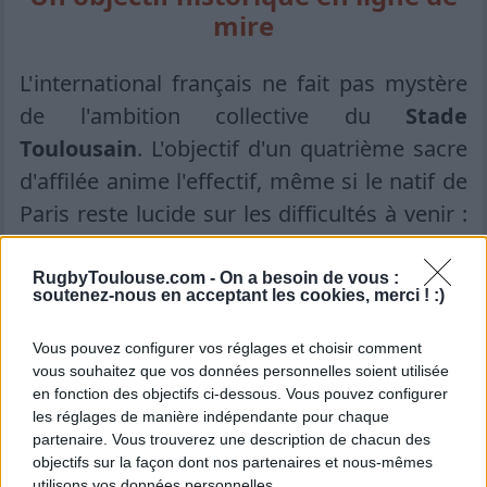
mire
L'international français ne fait pas mystère
de l'ambition collective du
Stade
Toulousain
. L'objectif d'un quatrième sacre
d'affilée anime l'effectif, même si le natif de
Paris reste lucide sur les difficultés à venir :
"
La possibilité de gagner un quatrième Top
14 d'affilée nous anime, même si on sait très
RugbyToulouse.com -
On a besoin de vous :
soutenez-nous en acceptant les cookies, merci ! :)
bien que la saison va être très longue et que
tout le monde nous attend.
"
Vous pouvez configurer vos réglages et choisir comment
vous souhaitez que vos données personnelles soient utilisée
La continuité, atout maître des
en fonction des objectifs ci-dessous. Vous pouvez configurer
les réglages de manière indépendante pour chaque
Toulousains
partenaire. Vous trouverez une description de chacun des
objectifs sur la façon dont nos partenaires et nous-mêmes
utilisons vos données personnelles.