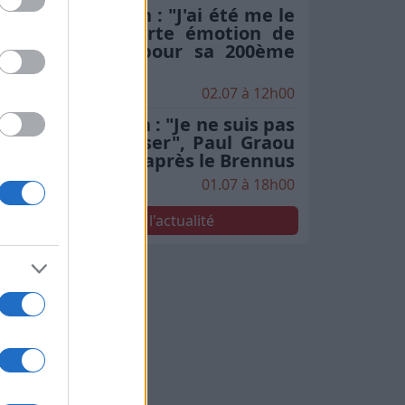
Stade Toulousain : "J'ai été me le
chercher", la forte émotion de
Rodrigue Neti pour sa 200ème
en finale
02.07 à 12h00
Stade Toulousain : "Je ne suis pas
le seul à le penser", Paul Graou
sacre Jack Willis après le Brennus
01.07 à 18h00
Voir toute l'actualité