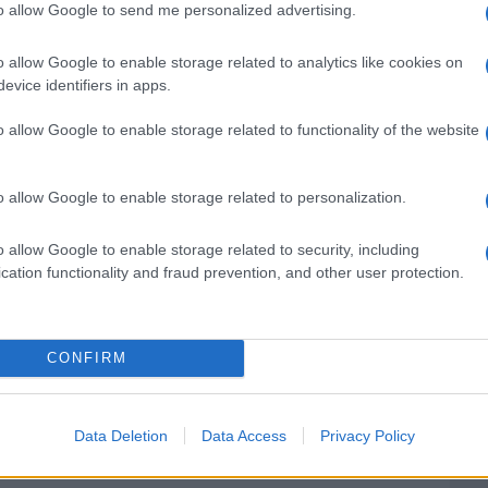
to allow Google to send me personalized advertising.
ble de pouvoir scorer sur ce genre d'action.
st un point important sur lequel il faut que
o allow Google to enable storage related to analytics like cookies on
evice identifiers in apps.
cette passe de plus et cette vitesse
o allow Google to enable storage related to functionality of the website
i ne se refuse rien
o allow Google to enable storage related to personalization.
ouligne également la richesse du collectif
o allow Google to enable storage related to security, including
s registres.
cation functionality and fraud prevention, and other user protection.
rmet à chacun de s'exprimer selon les
ozzo : "
Après, c'est ce qui fait aussi la
CONFIRM
u'on ne se refuse rien, on peut jouer les
rieux à certains moments, et chacun a notre
Data Deletion
Data Access
Privacy Policy
d le jeu se débride un petit peu, j'essaie