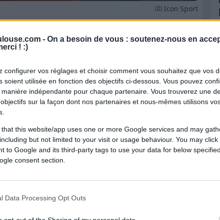
Icon Sport
s ces dernières semaines, Ange Capuozzo
louse.com -
On a besoin de vous : soutenez-nous en accep
 joueur du Stade Toulousain revient sur
erci ! :)
t sur ce qu'il cherche à apporter dans le
 configurer vos réglages et choisir comment vous souhaitez que vos 
 soient utilisée en fonction des objectifs ci-dessous. Vous pouvez confi
 manière indépendante pour chaque partenaire. Vous trouverez une de
panoui... et lucide
objectifs sur la façon dont nos partenaires et nous-mêmes utilisons v
s.
satisfaction lorsqu'on évoque sa série
 that this website/app uses one or more Google services and may gath
including but not limited to your visit or usage behaviour. You may click 
 to Google and its third-party tags to use your data for below specifi
ogle consent section.
einement cette dimension offensive de son
êche
: "
Pour être tout à fait honnête oui je
est le cœur quand même de mon poste.
"
l Data Processing Opt Outs
o opt-out of the Sharing of my personal data.