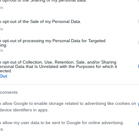
de la tête froide et refuse de se concentrer
In
sonnelles : "
Maintenant, je dois aussi avoir
erformance, qu'elle soit collective ou
o opt-out of the Sale of my Personal Data.
In
p de grosses échéances qui vont arriver pour
to opt-out of processing my Personal Data for Targeted
ing.
In
itude comme armes offensives
o opt-out of Collection, Use, Retention, Sale, and/or Sharing
ersonal Data that Is Unrelated with the Purposes for which it
lected.
nd de lui, le natif de Grenoble confirme la
Out
évisibilité : "
J'essaie en tout cas d'apporter
titude au jeu. J'ai la chance d'évoluer dans
consents
dans ce domaine-là.
"
o allow Google to enable storage related to advertising like cookies on
evice identifiers in apps.
 finisseur sur certaines actions, Capuozzo
o allow my user data to be sent to Google for online advertising
ribution au jeu : "
Forcément sur les trois
s.
 notamment le premier où je suis plus en