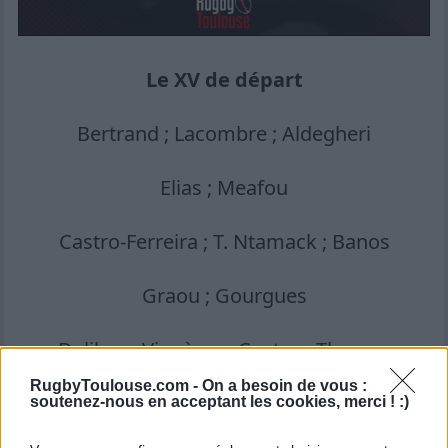
Le XV de départ
Bertrand ; Lacombre ; Aldegheri
Elias ; Meafou
Castro-Ferreira ; T. Ntamack ; Banos
Graou ; Gourgues
Delibes ; Vignères ; Costes ; Thomas
RugbyToulouse.com -
On a besoin de vous :
Alary
soutenez-nous en acceptant les cookies, merci ! :)