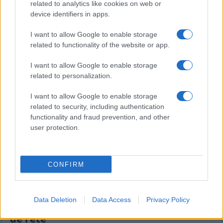
related to analytics like cookies on web or
05.08 à 08h30
device identifiers in apps.
XV de France : "Ils ne font que jouer",
I want to allow Google to enable storage
Peato Mauvaka alerte sur le Japon avant
related to functionality of the website or app.
le match de samedi
17.07 à 12h00
I want to allow Google to enable storage
Stade Toulousain : "J'attendais avec
related to personalization.
impatience un appel de Fabien", Romain
Ntamack savoure sa tournée avec le XV
I want to allow Google to enable storage
de France
related to security, including authentication
functionality and fraud prevention, and other
15.07 à 17h30
user protection.
Stade Toulousain : "Un beau champion"
mais "aucun club ne peut être placé en
dehors du cadre commun" recadre Yann
CONFIRM
Roubert
08.07 à 12h00
Stade Toulousain : Match amical, date de
Data Deletion
Data Access
Privacy Policy
reprise, stage... le programme complet
de l'été