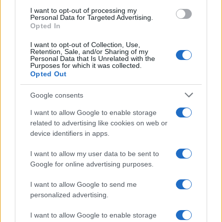
I want to opt-out of processing my
Classement Top 14
Personal Data for Targeted Advertising.
Opted In
Perpignan
10.
0 pts
I want to opt-out of Collection, Use,
Retention, Sale, and/or Sharing of my
Personal Data that Is Unrelated with the
Racing 92
Purposes for which it was collected.
11.
0 pts
Opted Out
Toulon
12.
0 pts
Google consents
I want to allow Google to enable storage
Toulouse
13.
0 pts
related to advertising like cookies on web or
device identifiers in apps.
Vannes
14.
0 pts
I want to allow my user data to be sent to
Google for online advertising purposes.
Dernières actualités
I want to allow Google to send me
personalized advertising.
Stade Toulousain : "Plus facile de
négocier à l'extérieur qu'à Toulouse",
I want to allow Google to enable storage
Guy Novès sur Thomas Ramos