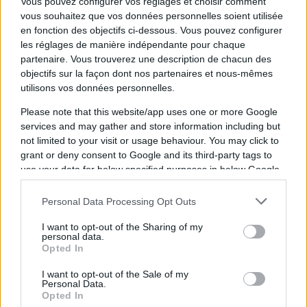
Vous pouvez configurer vos réglages et choisir comment
Le banc
vous souhaitez que vos données personnelles soient utilisée
en fonction des objectifs ci-dessous. Vous pouvez configurer
Mauvaka ; Mallez ; Vergé ; Bonnard Martin
les réglages de manière indépendante pour chaque
partenaire. Vous trouverez une description de chacun des
objectifs sur la façon dont nos partenaires et nous-mêmes
Roumat ; Saito ; Nemor ; Colombe
utilisons vos données personnelles.
Please note that this website/app uses one or more Google
Ajouter
RugbyToulouse.com
services and may gather and store information including but
à vos sources préférées
not limited to your visit or usage behaviour. You may click to
grant or deny consent to Google and its third-party tags to
use your data for below specified purposes in below Google
consent section.
Top 14
Personal Data Processing Opt Outs
I want to opt-out of the Sharing of my
personal data.
03.01 à 14h30
Opted In
Perpignan - Toulouse
I want to opt-out of the Sale of my
Personal Data.
30 - 27
Opted In