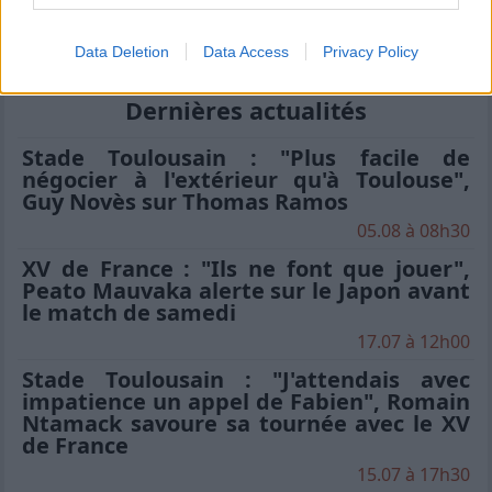
Vannes
14.
0 pts
Data Deletion
Data Access
Privacy Policy
Dernières actualités
Stade Toulousain : "Plus facile de
négocier à l'extérieur qu'à Toulouse",
Guy Novès sur Thomas Ramos
05.08 à 08h30
XV de France : "Ils ne font que jouer",
Peato Mauvaka alerte sur le Japon avant
le match de samedi
17.07 à 12h00
Stade Toulousain : "J'attendais avec
impatience un appel de Fabien", Romain
Ntamack savoure sa tournée avec le XV
de France
15.07 à 17h30