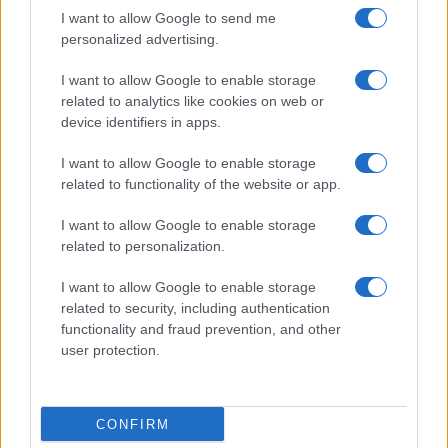
Anthony Jelonch
I want to allow Google to send me
personalized advertising.
I want to allow Google to enable storage
24.01 à 21h00
related to analytics like cookies on web or
device identifiers in apps.
Toulouse - Pau
59 - 22
I want to allow Google to enable storage
related to functionality of the website or app.
Classement Top 14
I want to allow Google to enable storage
related to personalization.
Perpignan
10.
0 pts
I want to allow Google to enable storage
related to security, including authentication
Racing 92
11.
0 pts
functionality and fraud prevention, and other
user protection.
Toulon
12.
0 pts
Toulouse
CONFIRM
13.
0 pts