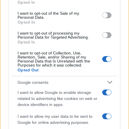
Opted In
À lire également :
I want to opt-out of the Sale of my
Personal Data.
Opted In
Stade Toulousain : "Je suis fier de
l'équipe," les réactions à chaud
I want to opt-out of processing my
d'Antoine Dupont et d'Anthony Jelonch
Personal Data for Targeted Advertising.
après Pau
Opted In
I want to opt-out of Collection, Use,
Retention, Sale, and/or Sharing of my
Propos rapportés par
RMC
Personal Data that Is Unrelated with the
Purposes for which it was collected.
Opted Out
Ajouter
RugbyToulouse.com
à vos sources préférées
Google consents
I want to allow Google to enable storage
related to advertising like cookies on web or
device identifiers in apps.
Top 14
I want to allow my user data to be sent to
Google for online advertising purposes.