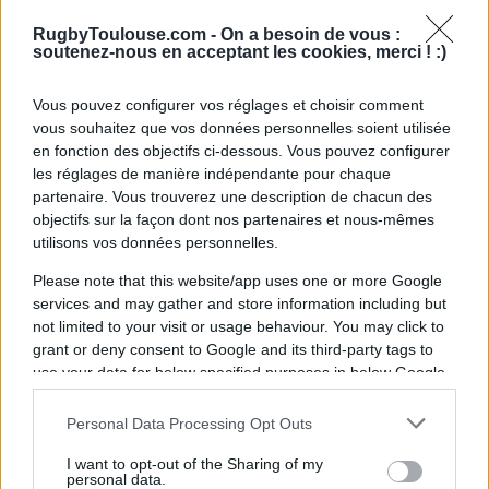
victoire bonifiée avant de rejoindre le XV de
RugbyToulouse.com -
On a besoin de vous :
France.
soutenez-nous en acceptant les cookies, merci ! :)
Vous pouvez configurer vos réglages et choisir comment
L'objectif était clair pour l'ensemble du
vous souhaitez que vos données personnelles soient utilisée
groupe : "
C'était aussi quelque chose qu'on
en fonction des objectifs ci-dessous. Vous pouvez configurer
avait tous envie de faire, laisser Toulouse
les réglages de manière indépendante pour chaque
partenaire. Vous trouverez une description de chacun des
devant. Et c'est chose faite.
"
objectifs sur la façon dont nos partenaires et nous-mêmes
utilisons vos données personnelles.
Anthony Jelonch a ensuite fait part de sa
Please note that this website/app uses one or more Google
totale confiance aux remplaçants pendant
services and may gather and store information including but
not limited to your visit or usage behaviour. You may click to
les doublons : "
On sait que pendant deux
grant or deny consent to Google and its third-party tags to
mois, il n'y aura plus ce groupe qui est là.
use your data for below specified purposes in below Google
Donc, on voulait faire un gros match. Mais je
consent section.
Personal Data Processing Opt Outs
suis sûr que ceux qui vont jouer la semaine
prochaine auront aussi faim que nous.
"
I want to opt-out of the Sharing of my
personal data.