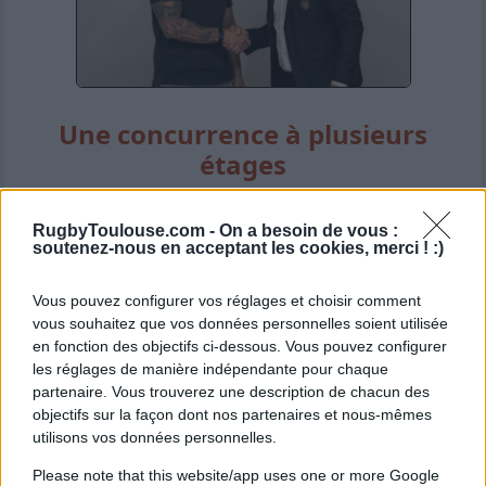
Une concurrence à plusieurs
étages
Le joueur de 23 ans a bien conscience de la
RugbyToulouse.com -
On a besoin de vous :
soutenez-nous en acceptant les cookies, merci ! :)
densité de l'effectif auquel il va se frotter.
Vous pouvez configurer vos réglages et choisir comment
Plusieurs joueurs de talent à son poste
vous souhaitez que vos données personnelles soient utilisée
occupent déjà le terrain au sein de l'effectif
en fonction des objectifs ci-dessous. Vous pouvez configurer
les réglages de manière indépendante pour chaque
rouge et noir. Il le reconnaît volontiers : "
Ce
partenaire. Vous trouverez une description de chacun des
sera quelque chose de nouveau pour moi,
objectifs sur la façon dont nos partenaires et nous-mêmes
utilisons vos données personnelles.
car ce sont des joueurs, comme vous le
dites, très talentueux, avec déjà beaucoup
Please note that this website/app uses one or more Google