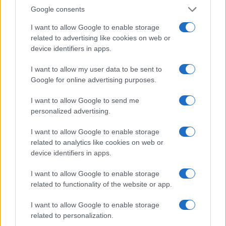
à vos sources préférées
Google consents
I want to allow Google to enable storage
related to advertising like cookies on web or
À lire également :
device identifiers in apps.
Stade Toulousain : "Évidemment...",
I want to allow my user data to be sent to
Ange Capuozzo a joué les
Google for online advertising purposes.
intermédiaires pour convaincre
Tommaso Menoncello
I want to allow Google to send me
Stade Toulousain : Tommaso
personalized advertising.
Menoncello a refusé un salaire bien
supérieur pour venir à Toulouse, il
I want to allow Google to enable storage
explique pourquoi
related to analytics like cookies on web or
device identifiers in apps.
I want to allow Google to enable storage
related to functionality of the website or app.
Tommaso Menoncello
I want to allow Google to enable storage
related to personalization.