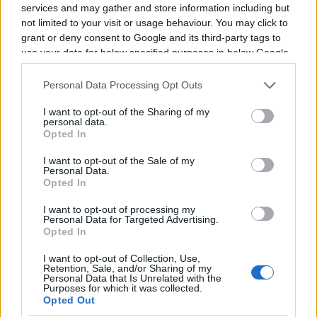
services and may gather and store information including but
d'expérience dans le Top 14.
"
not limited to your visit or usage behaviour. You may click to
grant or deny consent to Google and its third-party tags to
Le défi, moteur de Tommaso
use your data for below specified purposes in below Google
Menoncello
consent section.
Personal Data Processing Opt Outs
Loin de se laisser impressionner,
I want to opt-out of the Sharing of my
personal data.
l'international transalpin assume
Opted In
pleinement l'ampleur de la tâche qui se
I want to opt-out of the Sale of my
profile à l'horizon : "
Ce sera certainement
Personal Data.
Opted In
difficile de pouvoir intégrer l'équipe et de
I want to opt-out of processing my
pouvoir entrer dans le quinze de départ. Le
Personal Data for Targeted Advertising.
Opted In
défi est énorme.
"
I want to opt-out of Collection, Use,
Retention, Sale, and/or Sharing of my
Propos rapportés par
L'Equipe
Personal Data that Is Unrelated with the
Purposes for which it was collected.
Opted Out
Ajouter
RugbyToulouse.com