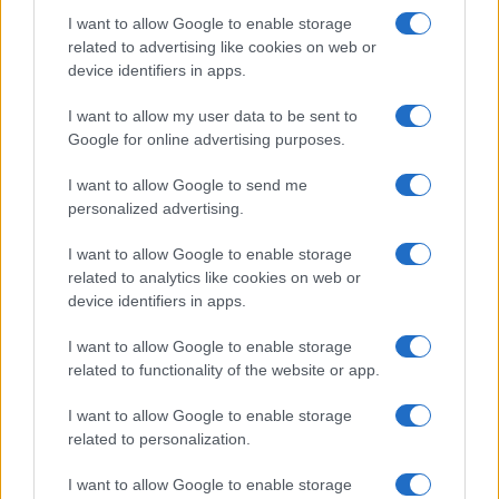
négocier à l'extérieur qu'à Toulouse",
I want to allow Google to enable storage
Guy Novès sur Thomas Ramos
related to advertising like cookies on web or
05.08 à 08h30
device identifiers in apps.
XV de France : "Ils ne font que jouer",
I want to allow my user data to be sent to
Peato Mauvaka alerte sur le Japon avant
Google for online advertising purposes.
le match de samedi
17.07 à 12h00
I want to allow Google to send me
personalized advertising.
Stade Toulousain : "J'attendais avec
impatience un appel de Fabien", Romain
Ntamack savoure sa tournée avec le XV
I want to allow Google to enable storage
de France
related to analytics like cookies on web or
device identifiers in apps.
15.07 à 17h30
Stade Toulousain : "Un beau champion"
I want to allow Google to enable storage
mais "aucun club ne peut être placé en
related to functionality of the website or app.
dehors du cadre commun" recadre Yann
Roubert
I want to allow Google to enable storage
related to personalization.
08.07 à 12h00
Stade Toulousain : Match amical, date de
I want to allow Google to enable storage