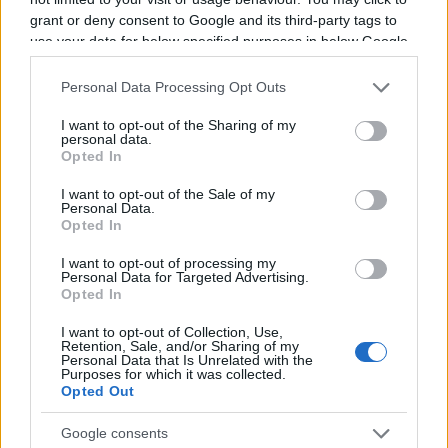
35 - 27
grant or deny consent to Google and its third-party tags to
use your data for below specified purposes in below Google
Classement Top 14
consent section.
Personal Data Processing Opt Outs
Perpignan
10.
0 pts
I want to opt-out of the Sharing of my
personal data.
Opted In
Racing 92
11.
0 pts
I want to opt-out of the Sale of my
Personal Data.
Toulon
12.
0 pts
Opted In
I want to opt-out of processing my
Toulouse
13.
0 pts
Personal Data for Targeted Advertising.
Opted In
Vannes
14.
0 pts
I want to opt-out of Collection, Use,
Retention, Sale, and/or Sharing of my
Personal Data that Is Unrelated with the
Purposes for which it was collected.
Dernières actualités
Opted Out
Google consents
Stade Toulousain : "Plus facile de