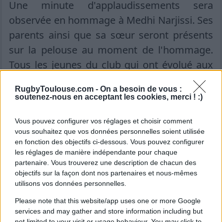
Une minute d'applaudissements sera
observée en hommage à Medhi Narjissi. Ses
parents ainsi que sa sœur seront présents
sur la pelouse au moment de l'hommage.
Tous les jeunes du club qui ont évolué aux
côtés de Medhi, ainsi que ceux qui auraient
RugbyToulouse.com -
On a besoin de vous :
pu le faire cette saison, seront également
soutenez-nous en acceptant les cookies, merci ! :)
présents pour rendre hommage à leur
Vous pouvez configurer vos réglages et choisir comment
camarade.
vous souhaitez que vos données personnelles soient utilisée
en fonction des objectifs ci-dessous. Vous pouvez configurer
les réglages de manière indépendante pour chaque
Ajouter
RugbyToulouse.com
partenaire. Vous trouverez une description de chacun des
à vos sources préférées
objectifs sur la façon dont nos partenaires et nous-mêmes
utilisons vos données personnelles.
15.09 à 21h05
Please note that this website/app uses one or more Google
Toulouse - La Rochelle
services and may gather and store information including but
not limited to your visit or usage behaviour. You may click to