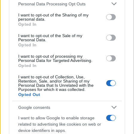
Personal Data Processing Opt Outs
I want to opt-out of the Sharing of my
Ajouter
RugbyToulouse.com
personal data.
à vos sources préférées
Opted In
I want to opt-out of the Sale of my
Personal Data.
Opted In
Théo Ntamack
I want to opt-out of processing my
Personal Data for Targeted Advertising.
Opted In
Dernières actualités
I want to opt-out of Collection, Use,
Retention, Sale, and/or Sharing of my
Stade Toulousain : "Plus facile de
Personal Data that Is Unrelated with the
Purposes for which it was collected.
négocier à l'extérieur qu'à Toulouse",
Opted Out
Guy Novès sur Thomas Ramos
05.08 à 08h30
Google consents
XV de France : "Ils ne font que jouer",
I want to allow Google to enable storage
Peato Mauvaka alerte sur le Japon avant
related to advertising like cookies on web or
le match de samedi
device identifiers in apps.