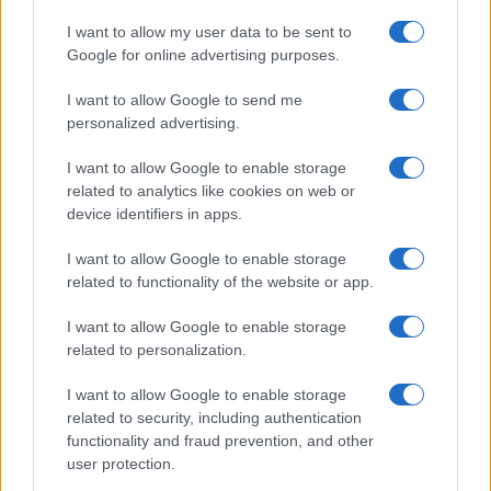
17.07 à 12h00
I want to allow my user data to be sent to
Stade Toulousain : "J'attendais avec
Google for online advertising purposes.
impatience un appel de Fabien", Romain
Ntamack savoure sa tournée avec le XV
I want to allow Google to send me
de France
personalized advertising.
15.07 à 17h30
I want to allow Google to enable storage
Stade Toulousain : "Un beau champion"
related to analytics like cookies on web or
mais "aucun club ne peut être placé en
device identifiers in apps.
dehors du cadre commun" recadre Yann
Roubert
I want to allow Google to enable storage
08.07 à 12h00
related to functionality of the website or app.
Stade Toulousain : Match amical, date de
I want to allow Google to enable storage
reprise, stage... le programme complet
related to personalization.
de l'été
06.07 à 12h00
I want to allow Google to enable storage
Stade Toulousain : "L'une des plus
related to security, including authentication
compliquées", Romain Ntamack revient
functionality and fraud prevention, and other
sur une saison "particulière"
user protection.