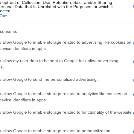
o opt-out of Collection, Use, Retention, Sale, and/or Sharing
ersonal Data that Is Unrelated with the Purposes for which it
lected.
Out
consents
o allow Google to enable storage related to advertising like cookies on
evice identifiers in apps.
o allow my user data to be sent to Google for online advertising
s.
to allow Google to send me personalized advertising.
o allow Google to enable storage related to analytics like cookies on
evice identifiers in apps.
 gars qui sont devant moi"
o allow Google to enable storage related to functionality of the website
véritable record à aller chercher pour lui :
o allow Google to enable storage related to personalization.