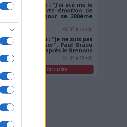
Stade Toulousain : "J'ai été me le
chercher", la forte émotion de
Rodrigue Neti pour sa 200ème
en finale
02.07 à 12h00
Stade Toulousain : "Je ne suis pas
le seul à le penser", Paul Graou
sacre Jack Willis après le Brennus
01.07 à 18h00
Voir toute l'actualité