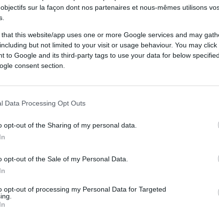
ecord des points marqués avec le XV de
objectifs sur la façon dont nos partenaires et nous-mêmes utilisons v
s.
é sur son véritable objectif personnel.
 that this website/app uses one or more Google services and may gath
autant de points pour ce club"
including but not limited to your visit or usage behaviour. You may click 
 to Google and its third-party tags to use your data for below specifi
ogle consent section.
s ? Oui bien sûr, comme je l’avais dit lorsque
e Jean-Baptiste Elissalde (ancien meilleur
DLR), c’est une fierté de marquer autant de
l Data Processing Opt Outs
itude,
" a confié
Thomas Ramos
lors d'une
o opt-out of the Sharing of my personal data.
In
etits objectifs personnels"
o opt-out of the Sale of my Personal Data.
In
nsuite livré quelques confidences sur ses
to opt-out of processing my Personal Data for Targeted
aussi d’autres chiffres en tête des meilleurs
ing.
In
 sont aussi des petits objectifs personnels