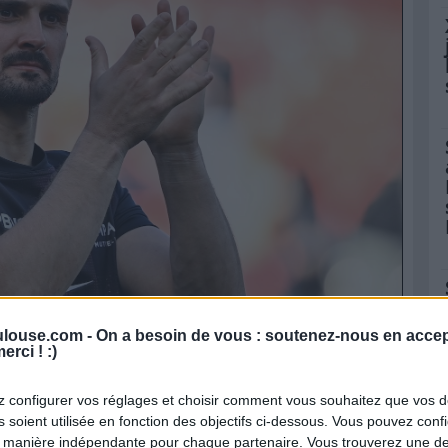
louse.com -
On a besoin de vous : soutenez-nous en accep
erci ! :)
Icon Sport
 configurer vos réglages et choisir comment vous souhaitez que vos 
 soient utilisée en fonction des objectifs ci-dessous. Vous pouvez confi
des 2000 points marqués avec le Stade
 manière indépendante pour chaque partenaire. Vous trouverez une de