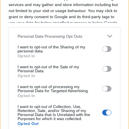
chercher", la forte émotion de Rodrigue
services and may gather and store information including but
Neti pour sa 200ème en finale
not limited to your visit or usage behaviour. You may click to
grant or deny consent to Google and its third-party tags to
Stade Toulousain : Les adversaires en
use your data for below specified purposes in below Google
Champions Cup 2026-2027 dévoilés
consent section.
Stade Toulousain : "On est ravi mais...",
Personal Data Processing Opt Outs
Didier Lacroix savoure et met en garde
I want to opt-out of the Sharing of my
Stade Toulousain : Un autre grand écran,
personal data.
Opted In
cette fois-ci à Ernest-Wallon, pour suivre
la finale du Top 14 face Montpellier
samedi
I want to opt-out of the Sale of my
Personal Data.
Opted In
Toulouse - Montpellier : La composition
officielle du Stade Toulousain révélée
I want to opt-out of processing my
pour la finale du Top 14 samedi
Personal Data for Targeted Advertising.
Opted In
Stade Toulousain : "Savourez chaque
instant", le message fort de Pita Ahki à
I want to opt-out of Collection, Use,
ses anciens coéquipiers avant la finale
Retention, Sale, and/or Sharing of my
du Top 14
Personal Data that Is Unrelated with the
Purposes for which it was collected.
Opted Out
Stade Toulousain : "Vivre ensemble ce