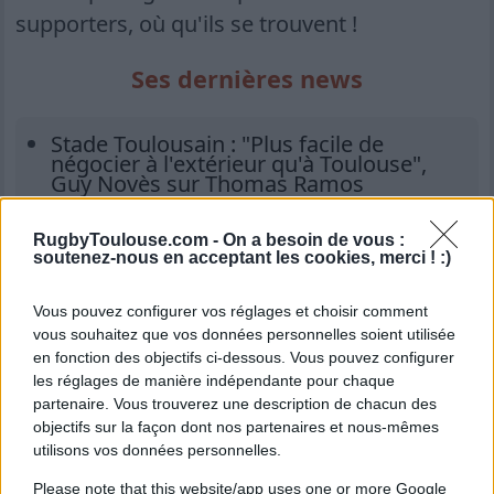
supporters, où qu'ils se trouvent !
Ses dernières news
Stade Toulousain : "Plus facile de
négocier à l'extérieur qu'à Toulouse",
Guy Novès sur Thomas Ramos
Stade Toulousain : "J'attendais avec
impatience un appel de Fabien", Romain
RugbyToulouse.com -
On a besoin de vous :
soutenez-nous en acceptant les cookies, merci ! :)
Ntamack savoure sa tournée avec le XV
de France
Vous pouvez configurer vos réglages et choisir comment
Stade Toulousain : Match amical, date de
vous souhaitez que vos données personnelles soient utilisée
reprise, stage... le programme complet
en fonction des objectifs ci-dessous. Vous pouvez configurer
de l'été
les réglages de manière indépendante pour chaque
Stade Toulousain : "Ce sera une chose à
partenaire. Vous trouverez une description de chacun des
aller chercher", Virgile Lacombe sur le
objectifs sur la façon dont nos partenaires et nous-mêmes
5ème titre d'affilée
utilisons vos données personnelles.
Stade Toulousain : "J'ai été me le
Please note that this website/app uses one or more Google