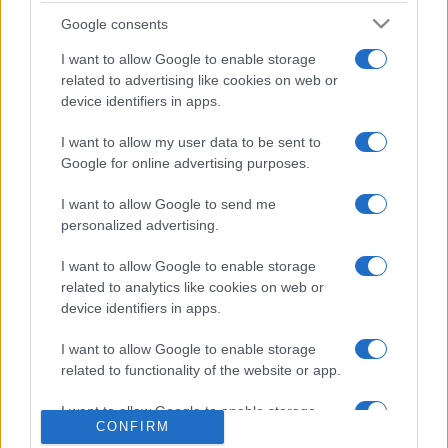
grand rendez-vous", un écran géant à
Toulouse pour suivre la finale du Top 14
Google consents
face à Montpellier
I want to allow Google to enable storage
Stade Toulousain : Surprise ! Antoine
related to advertising like cookies on web or
Dupont avec les Bleus pour le
device identifiers in apps.
Championnat des nations après la finale
du Top 14
I want to allow my user data to be sent to
Google for online advertising purposes.
Stade Toulousain : "Ils ont joué à leur
niveau", les réactions à chaud d'Ugo
I want to allow Google to send me
Mola, Willis, Cros, Marchand et Flament
après la magnifique prestation face au
personalized advertising.
Racing 92 (71-17)
I want to allow Google to enable storage
Stade Toulousain : "On a des pépins",
related to analytics like cookies on web or
Ugo Mola fait le point sur les blessures
device identifiers in apps.
de Chocobares et Roumat
I want to allow Google to enable storage
Stade Toulousain : "Pas du tout !", Guy
related to functionality of the website or app.
Novès balaie les inquiétudes avant la
phase finale de Top 14
I want to allow Google to enable storage
CONFIRM
related to personalization.