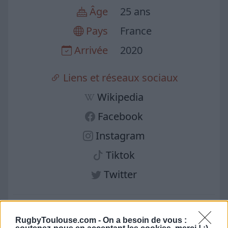
Âge
25 ans
Pays
France
Arrivée
2020
Liens et réseaux sociaux
Wikipedia
Facebook
Instagram
Tiktok
Twitter
Crédit Photo : Site officiel du club
RugbyToulouse.com -
On a besoin de vous :