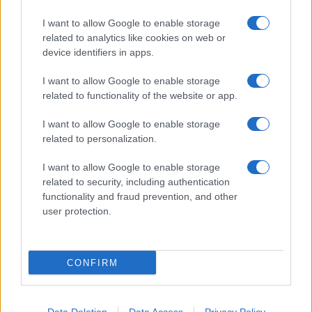
Stade Toulousain : "L'une des plus
I want to allow Google to enable storage
compliquées", Romain Ntamack
related to analytics like cookies on web or
revient sur une saison "particulière"
device identifiers in apps.
05.07 à 12h00
I want to allow Google to enable storage
Stade Toulousain : "Ce sera une chose
related to functionality of the website or app.
à aller chercher", Virgile Lacombe sur
le 5ème titre d'affilée
I want to allow Google to enable storage
04.07 à 12h00
related to personalization.
Stade Toulousain : "C'est une secte
I want to allow Google to enable storage
incroyable", Vincent Moscato
related to security, including authentication
s'exprime sans filtre sur l'hégémonie
functionality and fraud prevention, and other
du club et les critiques
user protection.
03.07 à 12h00
Stade Toulousain : "J'ai été me le
chercher", la forte émotion de
CONFIRM
Rodrigue Neti pour sa 200ème en
finale
02.07 à 12h00