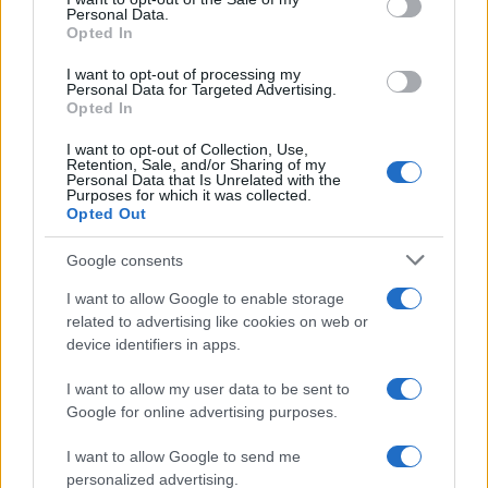
05.08 à 08h30
Personal Data.
Opted In
XV de France : "Ils ne font que jouer",
Peato Mauvaka alerte sur le Japon
I want to opt-out of processing my
avant le match de samedi
Personal Data for Targeted Advertising.
Opted In
17.07 à 12h00
Stade Toulousain : "J'attendais avec
I want to opt-out of Collection, Use,
Retention, Sale, and/or Sharing of my
impatience un appel de Fabien",
Personal Data that Is Unrelated with the
Romain Ntamack savoure sa tournée
Purposes for which it was collected.
avec le XV de France
Opted Out
15.07 à 17h30
Google consents
Stade Toulousain : "Un beau
champion" mais "aucun club ne peut
I want to allow Google to enable storage
être placé en dehors du cadre
related to advertising like cookies on web or
commun" recadre Yann Roubert
device identifiers in apps.
08.07 à 12h00
I want to allow my user data to be sent to
Stade Toulousain : Match amical, date
Google for online advertising purposes.
de reprise, stage... le programme
complet de l'été
I want to allow Google to send me
personalized advertising.
06.07 à 12h00