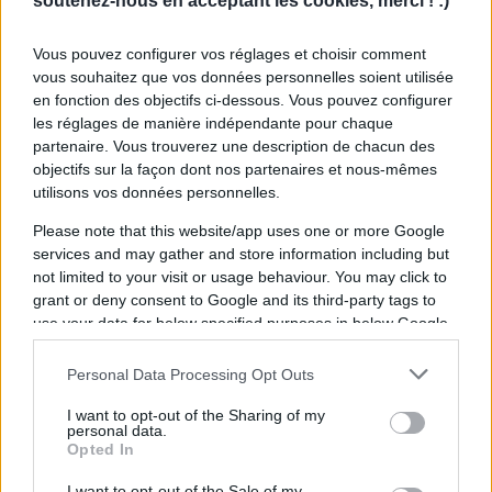
soutenez-nous en acceptant les cookies, merci ! :)
Actu Nelson Épée
Stade Toulousain : C'est officiel,
Vous pouvez configurer vos réglages et choisir comment
Nelson Épée prolonge jusqu'en 2027
vous souhaitez que vos données personnelles soient utilisée
en fonction des objectifs ci-dessous. Vous pouvez configurer
08.07 à 09h11
les réglages de manière indépendante pour chaque
Stade Toulousain : Nelson Épée résiste
partenaire. Vous trouverez une description de chacun des
aux sirènes extérieures
objectifs sur la façon dont nos partenaires et nous-mêmes
utilisons vos données personnelles.
02.06 à 09h22
Sans surprise, Antoine Dupont
Please note that this website/app uses one or more Google
sélectionné avec France 7 pour les
services and may gather and store information including but
Jeux Olympiques
not limited to your visit or usage behaviour. You may click to
grant or deny consent to Google and its third-party tags to
09.07 à 07h11
use your data for below specified purposes in below Google
consent section.
Dernières actualités
Personal Data Processing Opt Outs
Stade Toulousain : "Plus facile de
I want to opt-out of the Sharing of my
personal data.
négocier à l'extérieur qu'à Toulouse",
Opted In
Guy Novès sur Thomas Ramos
I want to opt-out of the Sale of my