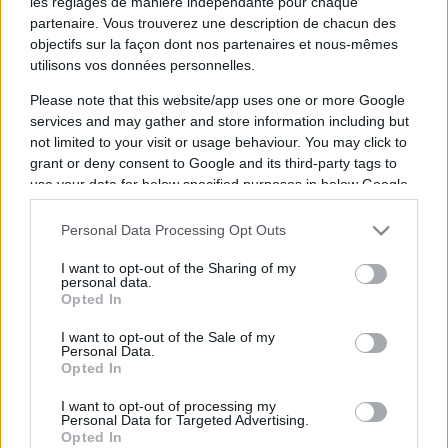
les réglages de manière indépendante pour chaque
Dernières actualités
partenaire. Vous trouverez une description de chacun des
objectifs sur la façon dont nos partenaires et nous-mêmes
Stade Toulousain : "Plus facile de
utilisons vos données personnelles.
négocier à l'extérieur qu'à Toulouse",
Please note that this website/app uses one or more Google
Guy Novès sur Thomas Ramos
services and may gather and store information including but
05.08 à 08h30
not limited to your visit or usage behaviour. You may click to
grant or deny consent to Google and its third-party tags to
XV de France : "Ils ne font que jouer",
use your data for below specified purposes in below Google
Peato Mauvaka alerte sur le Japon
consent section.
avant le match de samedi
Personal Data Processing Opt Outs
17.07 à 12h00
Stade Toulousain : "J'attendais avec
I want to opt-out of the Sharing of my
personal data.
impatience un appel de Fabien",
Opted In
Romain Ntamack savoure sa tournée
avec le XV de France
I want to opt-out of the Sale of my
Personal Data.
15.07 à 17h30
Opted In
Stade Toulousain : "Un beau
I want to opt-out of processing my
champion" mais "aucun club ne peut
Personal Data for Targeted Advertising.
être placé en dehors du cadre
Opted In