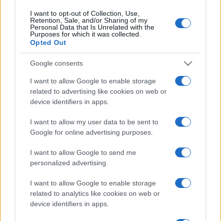
commun" recadre Yann Roubert
I want to opt-out of Collection, Use,
08.07 à 12h00
Retention, Sale, and/or Sharing of my
Personal Data that Is Unrelated with the
Stade Toulousain : Match amical, date
Purposes for which it was collected.
de reprise, stage... le programme
Opted Out
complet de l'été
Google consents
06.07 à 12h00
Stade Toulousain : "L'une des plus
I want to allow Google to enable storage
compliquées", Romain Ntamack
related to advertising like cookies on web or
revient sur une saison "particulière"
device identifiers in apps.
05.07 à 12h00
I want to allow my user data to be sent to
Stade Toulousain : "Ce sera une chose
Google for online advertising purposes.
à aller chercher", Virgile Lacombe sur
le 5ème titre d'affilée
I want to allow Google to send me
personalized advertising.
04.07 à 12h00
Stade Toulousain : "C'est une secte
I want to allow Google to enable storage
incroyable", Vincent Moscato
related to analytics like cookies on web or
s'exprime sans filtre sur l'hégémonie
device identifiers in apps.
du club et les critiques