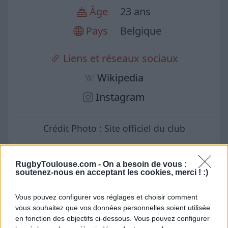
Âge
23 ans
Pays
Belgique
Liens et réseaux sociaux
Wikipedia
Instagram
Crédit Photo : Site officiel du club
Actu Matias Remue
RugbyToulouse.com -
On a besoin de vous :
soutenez-nous en acceptant les cookies, merci ! :)
Stade Toulousain : A l'ouverture ou à
l'arrière ? Les confidences de Matias
Remue sur son poste de prédilection
Vous pouvez configurer vos réglages et choisir comment
vous souhaitez que vos données personnelles soient utilisée
13.06 à 12h00
en fonction des objectifs ci-dessous. Vous pouvez configurer