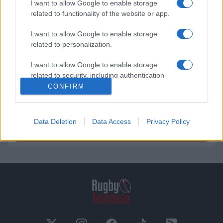
03.07 à 12h00
I want to allow Google to enable storage
related to functionality of the website or app.
Stade Toulousain : "J'ai été me le
chercher", la forte émotion de
I want to allow Google to enable storage
Rodrigue Neti pour sa 200ème en
related to personalization.
finale
02.07 à 12h00
I want to allow Google to enable storage
related to security, including authentication
Stade Toulousain : "Je ne suis pas le
functionality and fraud prevention, and other
CONFIRM
seul à le penser", Paul Graou sacre
user protection.
Jack Willis après le Brennus
01.07 à 18h00
Data Deletion
Data Access
Privacy Policy
Voir toute l'actualité