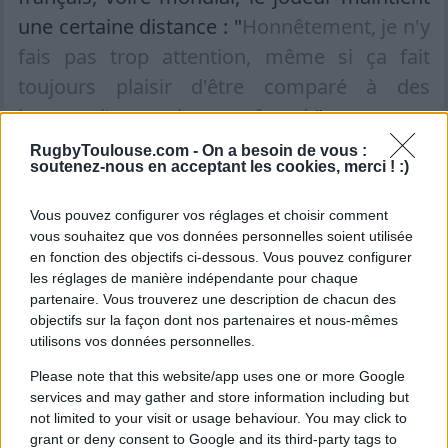
une certaine distance : "
Honnêtement, je n'y
fais pas trop attention, même si ça fait
toujours plaisir d'être comparé à des
joueurs d'un cercle assez fermé.
"
RugbyToulouse.com -
On a besoin de vous :
soutenez-nous en acceptant les cookies, merci ! :)
Vous pouvez configurer vos réglages et choisir comment
vous souhaitez que vos données personnelles soient utilisée
en fonction des objectifs ci-dessous. Vous pouvez configurer
les réglages de manière indépendante pour chaque
partenaire. Vous trouverez une description de chacun des
objectifs sur la façon dont nos partenaires et nous-mêmes
utilisons vos données personnelles.
Please note that this website/app uses one or more Google
services and may gather and store information including but
Le regard tourné vers l'avenir
not limited to your visit or usage behaviour. You may click to
plutôt que vers le passé
grant or deny consent to Google and its third-party tags to