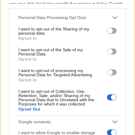
use your data for below specified purposes in below Google
consent section.
L'international préfère écarter les bilans
Personal Data Processing Opt Outs
prématurés de sa carrière au
Stade
Toulousain
. Sa vision reste résolument
I want to opt-out of the Sharing of my
personal data.
tournée vers les défis à venir : "
Pour le
Opted In
moment, ça ne sert pas à grand-chose de
I want to opt-out of the Sale of my
Personal Data.
parler de ça puisque ma carrière n'est pas
Opted In
encore terminée. Si je prends ma retraite à
I want to opt-out of processing my
35 ans, il me restera cinquante ans pour
Personal Data for Targeted Advertising.
Opted In
regarder en arrière. Mais pour le moment, je
I want to opt-out of Collection, Use,
préfère regarder devant.
"
Retention, Sale, and/or Sharing of my
Personal Data that Is Unrelated with the
Purposes for which it was collected.
Opted Out
À lire également :
Google consents
Stade Toulousain : "Faire de notre
génération la plus titrée", l'objectif
I want to allow Google to enable storage