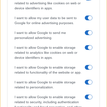
ultime d'Antoine Dupont
related to advertising like cookies on web or
device identifiers in apps.
Stade Toulousain : Antoine Dupont vise
un retour fin novembre après sa
I want to allow my user data to be sent to
blessure au genou avec le XV de France
Google for online advertising purposes.
Stade Toulousain : "Je garde du recul",
Antoine Dupont répond aux critiques
I want to allow Google to send me
sur son statut de star
personalized advertising.
I want to allow Google to enable storage
related to analytics like cookies on web or
Ajouter
RugbyToulouse.com
device identifiers in apps.
à vos sources préférées
I want to allow Google to enable storage
related to functionality of the website or app.
Antoine Dupont
I want to allow Google to enable storage
related to personalization.
Dernières actualités
I want to allow Google to enable storage
related to security, including authentication
functionality and fraud prevention, and other