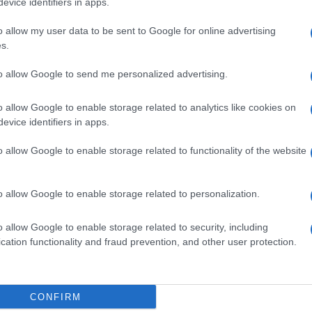
evice identifiers in apps.
a concurrence au
@StadeToulousain
, et
o allow my user data to be sent to Google for online advertising
s.
e avec Antoine
@Dupont9A
to allow Google to send me personalized advertising.
Equipe
pic.twitter.com/JFC6HSq8JI
o allow Google to enable storage related to analytics like cookies on
evice identifiers in apps.
gbyToulouse__)
September 10, 2025
o allow Google to enable storage related to functionality of the website
o allow Google to enable storage related to personalization.
o allow Google to enable storage related to security, including
cation functionality and fraud prevention, and other user protection.
CONFIRM