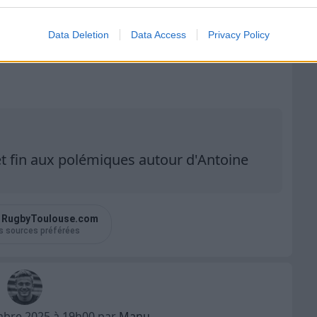
Data Deletion
Data Access
Privacy Policy
t fin aux polémiques autour d'Antoine
r
RugbyToulouse.com
s sources préférées
embre 2025 à 19h00 par
Manu