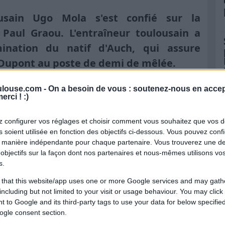
sain Ugo Mola s'est confié sur la
 Paul Graou. L'entraîneur toulousain a
nation du natif d'Auch, qui assure
 Dupont au poste de demi de mêlée.
hoix pour Antoine Dupont
louse.com -
On a besoin de vous : soutenez-nous en accep
erci ! :)
iance totale de son entraîneur. Dans les
 configurer vos réglages et choisir comment vous souhaitez que vos 
 confie sur le joueur : "
On ne pouvait pas
 soient utilisée en fonction des objectifs ci-dessous. Vous pouvez confi
 manière indépendante pour chaque partenaire. Vous trouverez une de
ine Dupont. Ils sont amis d'enfance. Ce
objectifs sur la façon dont nos partenaires et nous-mêmes utilisons v
la place d'Antoine. Au-delà d'avoir un peu
s.
, il n'a pas lâché. Il a écouté.
"
 that this website/app uses one or more Google services and may gath
including but not limited to your visit or usage behaviour. You may click 
ue entre rugby et études
 to Google and its third-party tags to use your data for below specifi
ogle consent section.