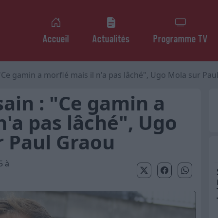
Accueil
Actualités
Programme TV
"Ce gamin a morflé mais il n'a pas lâché", Ugo Mola sur Pau
ain : "Ce gamin a
n'a pas lâché", Ugo
r Paul Graou
5 à