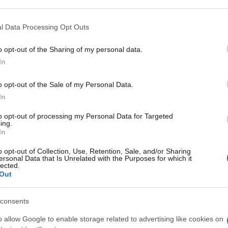
vert, le joueur arrivé au club en 2022 a fait
rière. Le manager toulousain souligne cette
l Data Processing Opt Outs
 différent. Il a privilégié ses études : c'est
it au-delà du symbole. François Trinh-Duc a
o opt-out of the Sharing of my personal data.
In
ire des discrets ». C'est un peu ça. Celle des
é ou (Guillaume) Cramont.
"
o opt-out of the Sale of my Personal Data.
In
l'origine du recrutement
to opt-out of processing my Personal Data for Targeted
ing.
In
l Graou révèle une anecdote surprenante.
nt d'
Antoine Dupont
dans l'arrivée de son
o opt-out of Collection, Use, Retention, Sale, and/or Sharing
ersonal Data that Is Unrelated with the Purposes for which it
n
: "
Pour la petite histoire, c'est Antoine qui
lected.
Out
disais attention : à un moment, ça va frotter
consents
o allow Google to enable storage related to advertising like cookies on
 de copaings ♥️?