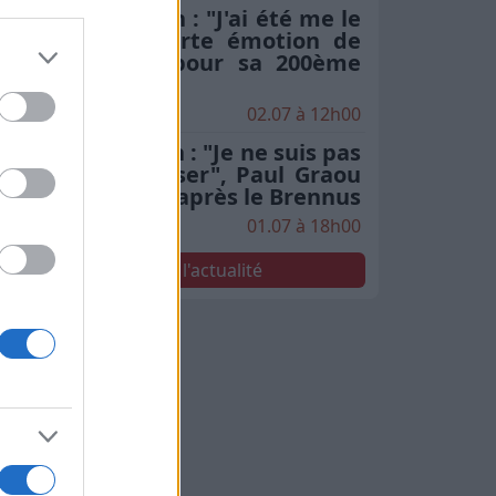
Stade Toulousain : "J'ai été me le
chercher", la forte émotion de
Rodrigue Neti pour sa 200ème
en finale
02.07 à 12h00
Stade Toulousain : "Je ne suis pas
le seul à le penser", Paul Graou
sacre Jack Willis après le Brennus
01.07 à 18h00
Voir toute l'actualité