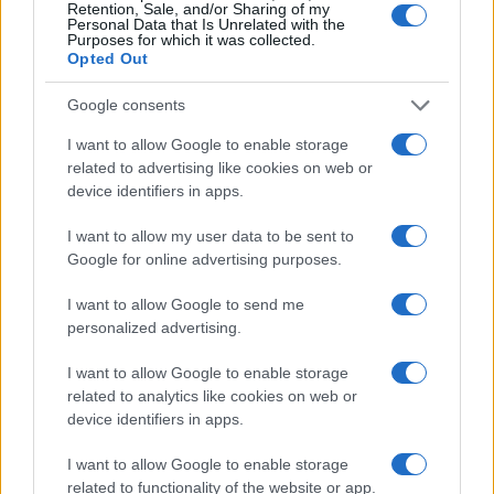
Retention, Sale, and/or Sharing of my
Personal Data that Is Unrelated with the
Stade Toulousain : "Un grain de sable
Purposes for which it was collected.
dans nos rouages", pourquoi David
Opted Out
Mélé se méfie autant de la venue de
Bayonne
Google consents
I want to allow Google to enable storage
related to advertising like cookies on web or
Ajouter
RugbyToulouse.com
à vos sources préférées
device identifiers in apps.
I want to allow my user data to be sent to
Dernières actualités
Google for online advertising purposes.
I want to allow Google to send me
Stade Toulousain : "Plus facile de
négocier à l'extérieur qu'à Toulouse",
personalized advertising.
Guy Novès sur Thomas Ramos
I want to allow Google to enable storage
05.08 à 08h30
related to analytics like cookies on web or
XV de France : "Ils ne font que jouer",
device identifiers in apps.
Peato Mauvaka alerte sur le Japon avant
le match de samedi
I want to allow Google to enable storage
related to functionality of the website or app.