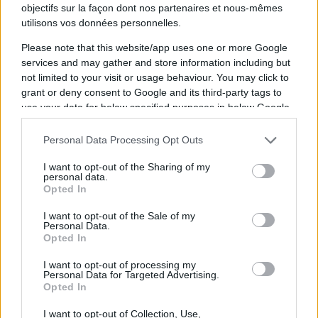
des jeunes joueurs ne repose pas
objectifs sur la façon dont nos partenaires et nous-mêmes
utilisons vos données personnelles.
uniquement sur leurs épaules. Le staff a
Please note that this website/app uses one or more Google
également un rôle crucial à jouer dans leur
services and may gather and store information including but
développement et leur réussite : "
Même
not limited to your visit or usage behaviour. You may click to
nous, coachs, ça va être à nous aussi
grant or deny consent to Google and its third-party tags to
use your data for below specified purposes in below Google
d'amener les bonnes armes et les bons
consent section.
outils pour que les jeunes joueurs soient
Personal Data Processing Opt Outs
capables de rendre une performance aussi
I want to opt-out of the Sharing of my
bonne, voire, je l'espère, peut-être
personal data.
Opted In
meilleure.
"
I want to opt-out of the Sale of my
Personal Data.
Le premier test aura lieu ce samedi soir avec
Opted In
la réception de l'Aviron Bayonnais.
I want to opt-out of processing my
Personal Data for Targeted Advertising.
Opted In
À lire également :
I want to opt-out of Collection, Use,