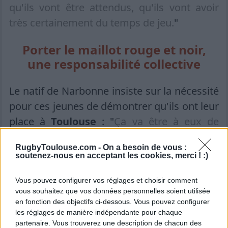
qu'ils vont être attendus, qu'ils vont avoir
très certainement du temps de jeu.
"
Porter le maillot rouge et noir,
une responsabilité collective
Le natif de Narbonne insiste sur la nécessité
pour ces jeunes de démontrer qu'ils ont leur
place à
Toulouse
: "
Ça va être à eux de
montrer qu'ils sont tout autant capables de
RugbyToulouse.com -
On a besoin de vous :
porter ce maillot toulousain.
"
soutenez-nous en acceptant les cookies, merci ! :)
Le staff également mobilisé pour
Vous pouvez configurer vos réglages et choisir comment
la réussite des jeunes
vous souhaitez que vos données personnelles soient utilisée
en fonction des objectifs ci-dessous. Vous pouvez configurer
les réglages de manière indépendante pour chaque
David Mélé rappelle que l'accompagnement
partenaire. Vous trouverez une description de chacun des