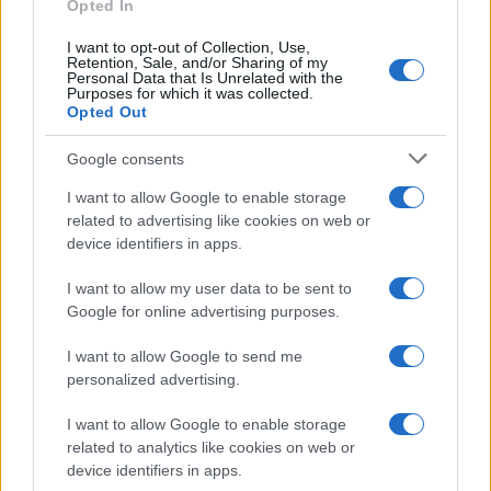
Classement Top 14
Opted In
I want to opt-out of Collection, Use,
Perpignan
Retention, Sale, and/or Sharing of my
10.
0 pts
Personal Data that Is Unrelated with the
Purposes for which it was collected.
Opted Out
Racing 92
11.
0 pts
Google consents
Toulon
12.
0 pts
I want to allow Google to enable storage
related to advertising like cookies on web or
Toulouse
13.
0 pts
device identifiers in apps.
I want to allow my user data to be sent to
Vannes
14.
0 pts
Google for online advertising purposes.
I want to allow Google to send me
Dernières actualités
personalized advertising.
Stade Toulousain : "Plus facile de
I want to allow Google to enable storage
négocier à l'extérieur qu'à Toulouse",
related to analytics like cookies on web or
Guy Novès sur Thomas Ramos
device identifiers in apps.
05.08 à 08h30