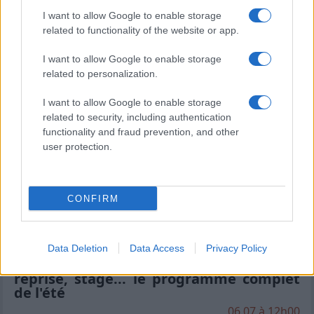
I want to allow Google to enable storage
XV de France : "Ils ne font que jouer",
related to functionality of the website or app.
Peato Mauvaka alerte sur le Japon avant
le match de samedi
I want to allow Google to enable storage
17.07 à 12h00
related to personalization.
Stade Toulousain : "J'attendais avec
I want to allow Google to enable storage
impatience un appel de Fabien", Romain
related to security, including authentication
Ntamack savoure sa tournée avec le XV
functionality and fraud prevention, and other
de France
user protection.
15.07 à 17h30
Stade Toulousain : "Un beau champion"
mais "aucun club ne peut être placé en
CONFIRM
dehors du cadre commun" recadre Yann
Roubert
08.07 à 12h00
Data Deletion
Data Access
Privacy Policy
Stade Toulousain : Match amical, date de
reprise, stage... le programme complet
de l'été
06.07 à 12h00