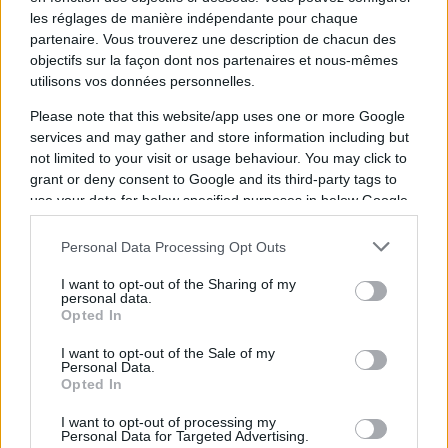
donc se présenter le 4 février prochain pour
les réglages de manière indépendante pour chaque
s'expliquer sur cet "incident". Aucune
partenaire. Vous trouverez une description de chacun des
suspension provisoire n'a été prononcée
objectifs sur la façon dont nos partenaires et nous-mêmes
utilisons vos données personnelles.
dans l'attente de cette audition.
Please note that this website/app uses one or more Google
services and may gather and store information including but
Ajouter
RugbyToulouse.com
not limited to your visit or usage behaviour. You may click to
à vos sources préférées
grant or deny consent to Google and its third-party tags to
use your data for below specified purposes in below Google
consent section.
Personal Data Processing Opt Outs
Top 14
I want to opt-out of the Sharing of my
personal data.
Opted In
24.01 à 21h00
I want to opt-out of the Sale of my
Toulouse - Pau
Personal Data.
Opted In
59 - 22
I want to opt-out of processing my
Personal Data for Targeted Advertising.