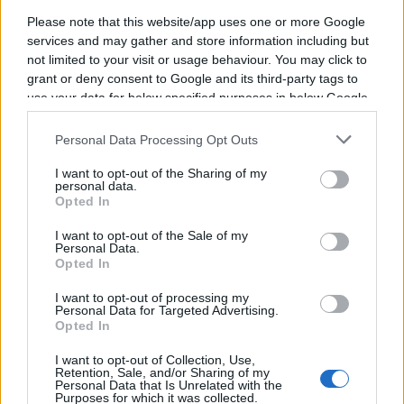
: "
Je pense que je vais vivre les meilleures
Please note that this website/app uses one or more Google
années de ma carrière rugbystique. Que ce
services and may gather and store information including but
soit sur le terrain ou en dehors. Toutes les
not limited to your visit or usage behaviour. You may click to
grant or deny consent to Google and its third-party tags to
conditions sont réunies pour que je sois
use your data for below specified purposes in below Google
bien.
"
consent section.
Personal Data Processing Opt Outs
À lire également :
I want to opt-out of the Sharing of my
personal data.
Opted In
Stade Toulousain : "Tout ceci ne reste
que des chiffres", Teddy Thomas
I want to opt-out of the Sale of my
relativise la place de leader en Top 14
Personal Data.
Opted In
Stade Toulousain : Pourquoi Teddy
Thomas se méfie autant du
I want to opt-out of processing my
Personal Data for Targeted Advertising.
déplacement au Stade Français
Opted In
I want to opt-out of Collection, Use,
Retention, Sale, and/or Sharing of my
Ajouter
RugbyToulouse.com
Personal Data that Is Unrelated with the
à vos sources préférées
Purposes for which it was collected.