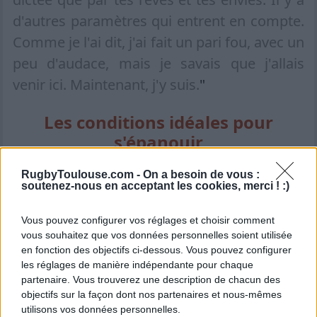
d'autres paramètres qui entrent en compte.
Comme je l'ai dit, j'ai fait un pari fou, avec un
peu d'audace, mais je savais que j'allais
venir ici. Maintenant, j'y suis.
"
Les conditions idéales pour
s'épanouir
RugbyToulouse.com -
On a besoin de vous :
Désormais installé à
Toulouse
, Teddy
soutenez-nous en acceptant les cookies, merci ! :)
Thomas ne cache pas son enthousiasme
pour la suite.
Vous pouvez configurer vos réglages et choisir comment
vous souhaitez que vos données personnelles soient utilisée
en fonction des objectifs ci-dessous. Vous pouvez configurer
L'ailier de 32 ans est convaincu d'avoir
les réglages de manière indépendante pour chaque
trouvé l'environnement idéal pour donner le
partenaire. Vous trouverez une description de chacun des
objectifs sur la façon dont nos partenaires et nous-mêmes
meilleur de lui-même pour sa fin de carrière
utilisons vos données personnelles.