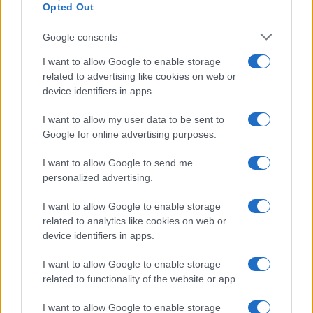
Opted Out
Google consents
Teddy Thomas
I want to allow Google to enable storage
related to advertising like cookies on web or
device identifiers in apps.
Dernières actualités
I want to allow my user data to be sent to
Google for online advertising purposes.
Stade Toulousain : "Plus facile de
négocier à l'extérieur qu'à Toulouse",
Guy Novès sur Thomas Ramos
I want to allow Google to send me
personalized advertising.
05.08 à 08h30
XV de France : "Ils ne font que jouer",
I want to allow Google to enable storage
Peato Mauvaka alerte sur le Japon avant
related to analytics like cookies on web or
le match de samedi
device identifiers in apps.
17.07 à 12h00
I want to allow Google to enable storage
Stade Toulousain : "J'attendais avec
related to functionality of the website or app.
impatience un appel de Fabien", Romain
Ntamack savoure sa tournée avec le XV
I want to allow Google to enable storage