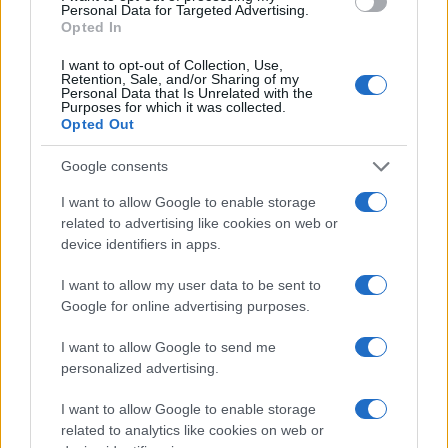
nécessité de respecter cette équipe italienne
Personal Data for Targeted Advertising.
Opted In
et d'aborder ce troisième match du Tournoi
I want to opt-out of Collection, Use,
avec le plus grand sérieux : "
On est prêts, il
Retention, Sale, and/or Sharing of my
Personal Data that Is Unrelated with the
ne faut pas les prendre de haut. Leurs deux
Purposes for which it was collected.
Opted Out
premiers matches, forcément, ça nous a
donné pas mal de matière. À nous de les
Google consents
respecter et de jouer à notre niveau.
"
I want to allow Google to enable storage
related to advertising like cookies on web or
Propos rapportés par
L'Equipe
device identifiers in apps.
I want to allow my user data to be sent to
Ajouter
RugbyToulouse.com
Google for online advertising purposes.
à vos sources préférées
I want to allow Google to send me
personalized advertising.
À lire également :
I want to allow Google to enable storage
XV de France : Les dernières nouvelles
related to analytics like cookies on web or