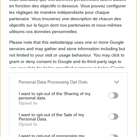
en fonction des objectifs ci-dessous. Vous pouvez configurer
confiance et d'automatismes, et ils jouent
les réglages de manière indépendante pour chaque
de mieux en mieux.
"
partenaire. Vous trouverez une description de chacun des
objectifs sur la façon dont nos partenaires et nous-mêmes
utilisons vos données personnelles.
Please note that this website/app uses one or more Google
services and may gather and store information including but
not limited to your visit or usage behaviour. You may click to
grant or deny consent to Google and its third-party tags to
use your data for below specified purposes in below Google
consent section.
Personal Data Processing Opt Outs
I want to opt-out of the Sharing of my
personal data.
Opted In
"Il ne faut pas les prendre de
haut"
I want to opt-out of the Sale of my
Personal Data.
Opted In
François Cros a conclu en insistant sur la
I want to opt-out of processing my