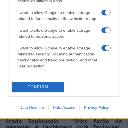
d'Emmanuel Meafou après son
device identifiers in apps.
protocole commotion raté à Cardiff
I want to allow Google to enable storage
XV de France : "Il reste trois gros
related to functionality of the website or app.
matchs", Antoine Dupont refuse de
s'enflammer pour le Grand Chelem
I want to allow Google to enable storage
related to personalization.
I want to allow Google to enable storage
related to security, including authentication
François Cros
functionality and fraud prevention, and other
user protection.
Six Nations
CONFIRM
Dernières actualités
Data Deletion
Data Access
Privacy Policy
Stade Toulousain : "Plus facile de
négocier à l'extérieur qu'à Toulouse",