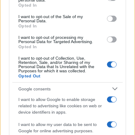
personal data.
Champions Cup
Opted In
I want to opt-out of the Sale of my
Personal Data.
Opted In
Thomas Ramos
I want to opt-out of processing my
Personal Data for Targeted Advertising.
Opted In
12.04 à 16h00
I want to opt-out of Collection, Use,
Retention, Sale, and/or Sharing of my
UBB Bordeaux - Toulouse
Personal Data that Is Unrelated with the
Purposes for which it was collected.
30 - 15
Opted Out
Google consents
Classement Champions Cup
I want to allow Google to enable storage
related to advertising like cookies on web or
Glasgow
1.
20 pts
device identifiers in apps.
Toulouse
2.
12 pts
I want to allow my user data to be sent to
Google for online advertising purposes.