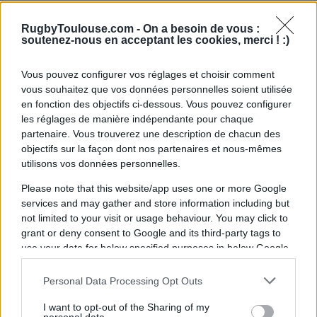
Ajouter
RugbyToulouse.com
à vos sources préférées
RugbyToulouse.com -
On a besoin de vous :
soutenez-nous en acceptant les cookies, merci ! :)
À lire également :
Vous pouvez configurer vos réglages et choisir comment
vous souhaitez que vos données personnelles soient utilisée
en fonction des objectifs ci-dessous. Vous pouvez configurer
Stade Toulousain : "Si on n'en fait pas
plus...", Antoine Dupont cash après
les réglages de manière indépendante pour chaque
l'élimination face à l'UBB
partenaire. Vous trouverez une description de chacun des
objectifs sur la façon dont nos partenaires et nous-mêmes
Antoine Dupont liste les raisons de la
utilisons vos données personnelles.
défaite du Stade Toulousain face à
l'UBB en quart de Champions Cup
Please note that this website/app uses one or more Google
services and may gather and store information including but
Stade Toulousain : "J'ai bien peur...", Ugo
not limited to your visit or usage behaviour. You may click to
Mola annonce la mauvaise nouvelle
grant or deny consent to Google and its third-party tags to
pour Anthony Jelonch après la défaite à
use your data for below specified purposes in below Google
Bordeaux
consent section.
Personal Data Processing Opt Outs
I want to opt-out of the Sharing of my