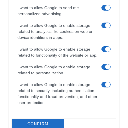
Sale Sharks
3.
11 pts
I want to allow Google to send me
personalized advertising.
Saracens
4.
10 pts
I want to allow Google to enable storage
related to analytics like cookies on web or
The Sharks
5.
10 pts
device identifiers in apps.
I want to allow Google to enable storage
Dernières actualités
related to functionality of the website or app.
Stade Toulousain : "Plus facile de
I want to allow Google to enable storage
négocier à l'extérieur qu'à Toulouse",
related to personalization.
Guy Novès sur Thomas Ramos
I want to allow Google to enable storage
05.08 à 08h30
related to security, including authentication
XV de France : "Ils ne font que jouer",
functionality and fraud prevention, and other
Peato Mauvaka alerte sur le Japon avant
user protection.
le match de samedi
17.07 à 12h00
Stade Toulousain : "J'attendais avec
CONFIRM