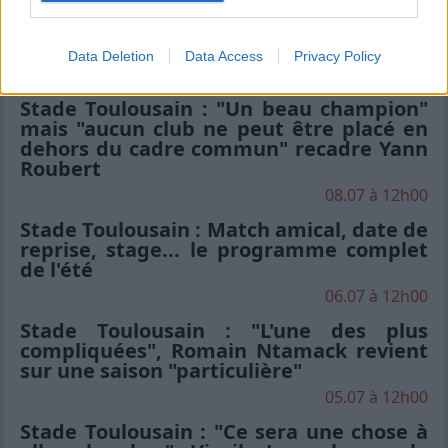
impatience un appel de Fabien", Romain
Ntamack savoure sa tournée avec le XV
de France
Data Deletion
Data Access
Privacy Policy
15.07 à 17h30
Stade Toulousain : "Un beau champion"
mais "aucun club ne peut être placé en
dehors du cadre commun" recadre Yann
Roubert
08.07 à 12h00
Stade Toulousain : Match amical, date de
reprise, stage... le programme complet
de l'été
06.07 à 12h00
Stade Toulousain : "L'une des plus
compliquées", Romain Ntamack revient
sur une saison "particulière"
05.07 à 12h00
Stade Toulousain : "Ce sera une chose à