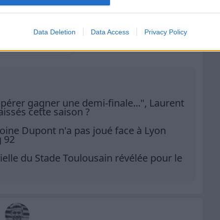
Propos rapportés par
La Dépêche
Data Deletion
Data Access
Privacy Policy
r
RugbyToulouse.com
s sources préférées
spérer gagner une demi-finale...", Laurent
issés cette saison ?
oine Dupont n'a pas joué face à Lyon
g 92
ielle du Stade Toulousain révélée pour le