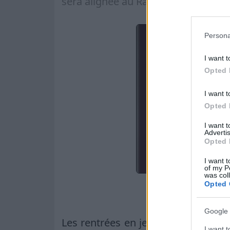
sera alignée au Racing.
"
Persona
I want t
Opted 
I want t
Opted 
I want 
Advertis
Opted 
I want t
of my P
was col
Opted 
L’émulation
Google 
Les rentrées en jeu de certains jo
I want t