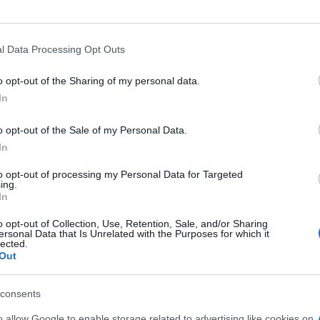
l Data Processing Opt Outs
o opt-out of the Sharing of my personal data.
In
o opt-out of the Sale of my Personal Data.
In
to opt-out of processing my Personal Data for Targeted
ing.
In
o opt-out of Collection, Use, Retention, Sale, and/or Sharing
ersonal Data that Is Unrelated with the Purposes for which it
lected.
Out
, moteur du groupe
consents
ueurs face à Lyon ont laissé une impression
o allow Google to enable storage related to advertising like cookies on