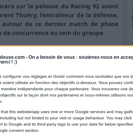
acera sur la pelouse du Racing 92 avant
urent Thuéry, l’entraîneur de la défense,
b autour de ce dernier match de phase
e de concurrence au sein du groupe.
d, décision ensuite
louse.com -
On a besoin de vous : soutenez-nous en accep
erci ! :)
comment aborder le déplacement au
Racing
es corps ou maintenir la compétitivité ?
 configurer vos réglages et choisir comment vous souhaitez que vos 
 soient utilisée en fonction des objectifs ci-dessous. Vous pouvez confi
ur de la défense du
Stade Toulousain
a
 manière indépendante pour chaque partenaire. Vous trouverez une de
objectifs sur la façon dont nos partenaires et nous-mêmes utilisons v
upes, tout simplement. On va faire le check
s.
ud quand même. Ça a couru, ça a tapé. On va
 that this website/app uses one or more Google services and may gath
s et, au cas par cas, voir ce qui est le plus
including but not limited to your visit or usage behaviour. You may click 
re pour savoir ce qu’on fera et quelle équipe
 to Google and its third-party tags to use your data for below specifi
ogle consent section.