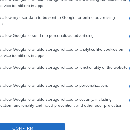
evice identifiers in apps.
o allow my user data to be sent to Google for online advertising
 encourageant à l’approche des échéances
s.
peu bateau mais forcément qu’il faut de
to allow Google to send me personalized advertising.
rence soit positive et qu’on ait le plus grand
r que la rentrée de certains fait plaisir.
"
o allow Google to enable storage related to analytics like cookies on
evice identifiers in apps.
orcément envie d’y être"
o allow Google to enable storage related to functionality of the website
diate, Laurent Thuéry a insisté sur la
semble du groupe : "
On va continuer et tout
o allow Google to enable storage related to personalization.
être maintenant. Ce sont les matchs qui
o allow Google to enable storage related to security, including
 pour ça, heureusement que les joueurs ont
cation functionality and fraud prevention, and other user protection.
re qu’on aura les questions les plus dures à
en général.
"
CONFIRM