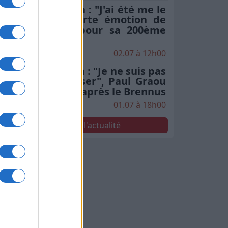
Stade Toulousain : "J'ai été me le
chercher", la forte émotion de
Rodrigue Neti pour sa 200ème
en finale
02.07 à 12h00
Stade Toulousain : "Je ne suis pas
le seul à le penser", Paul Graou
sacre Jack Willis après le Brennus
01.07 à 18h00
Voir toute l'actualité