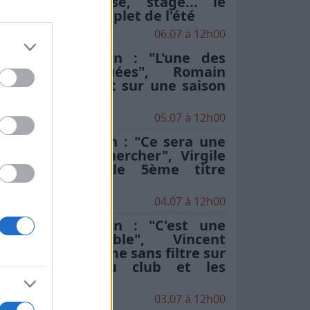
date de reprise, stage... le
programme complet de l'été
06.07 à 12h00
Stade Toulousain : "L'une des
plus compliquées", Romain
Ntamack revient sur une saison
"particulière"
05.07 à 12h00
Stade Toulousain : "Ce sera une
chose à aller chercher", Virgile
Lacombe sur le 5ème titre
d'affilée
04.07 à 12h00
Stade Toulousain : "C'est une
secte incroyable", Vincent
Moscato s'exprime sans filtre sur
l'hégémonie du club et les
critiques
03.07 à 12h00