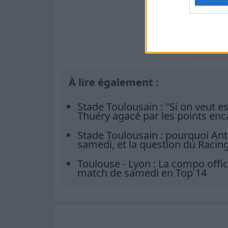
Ajoute
à vo
À lire également :
Stade Toulousain : "Si on veut e
Thuéry agacé par les points enca
Stade Toulousain : pourquoi Ant
samedi, et la question du Racin
Toulouse - Lyon : La compo offic
match de samedi en Top 14