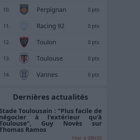
Perpignan
10.
0 pts
Racing 92
11.
0 pts
Toulon
12.
0 pts
Toulouse
13.
0 pts
Vannes
14.
0 pts
Dernières actualités
Stade Toulousain : "Plus facile de
négocier à l'extérieur qu'à
Toulouse", Guy Novès sur
Thomas Ramos
Hier à 08h30