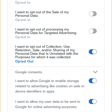
Yann Roubert : "
Lors de chacune de leurs
Opted In
campagnes, il y a aussi eu des matchs
I want to opt-out of the Sale of my
difficiles. Ce qui doit leur donner d'autant
Personal Data.
Opted In
plus de mérite. Très clairement, chapeau à
I want to opt-out of processing my
eux.
"
Personal Data for Targeted Advertising.
Opted In
"Ce sont deux choses différentes"
I want to opt-out of Collection, Use,
Retention, Sale, and/or Sharing of my
Personal Data that Is Unrelated with the
Reste la question des affaires de
Purposes for which it was collected.
Opted Out
dépassement du salary cap qui entourent le
club.
Google consents
I want to allow Google to enable storage
Le président de la Ligue distingue
related to advertising like cookies on web or
device identifiers in apps.
clairement les deux sujets : "
Ce sont deux
choses différentes et il est important de
I want to allow my user data to be sent to
Google for online advertising purposes.
reconnaître la qualité exceptionnelle du