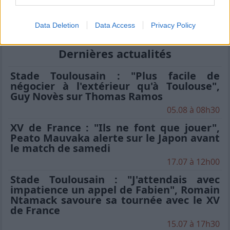
les critiques
Data Deletion
Data Access
Privacy Policy
Dernières actualités
Stade Toulousain : "Plus facile de
négocier à l'extérieur qu'à Toulouse",
Guy Novès sur Thomas Ramos
05.08 à 08h30
XV de France : "Ils ne font que jouer",
Peato Mauvaka alerte sur le Japon avant
le match de samedi
17.07 à 12h00
Stade Toulousain : "J'attendais avec
impatience un appel de Fabien", Romain
Ntamack savoure sa tournée avec le XV
de France
15.07 à 17h30