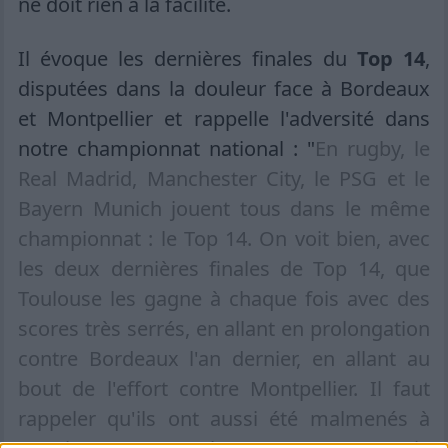
ne doit rien à la facilité.
Il évoque les dernières finales du
Top 14
,
disputées dans la douleur face à Bordeaux
et Montpellier et rappelle l'adversité dans
notre championnat national : "
En rugby, le
Real Madrid, Manchester City, le PSG et le
Bayern Munich jouent tous dans le même
championnat : le Top 14. On voit bien, avec
les deux dernières finales de Top 14, que
Toulouse les gagne à chaque fois avec des
scores très serrés, en allant en prolongation
contre Bordeaux l'an dernier, en allant au
bout de l'effort contre Montpellier. Il faut
rappeler qu'ils ont aussi été malmenés à