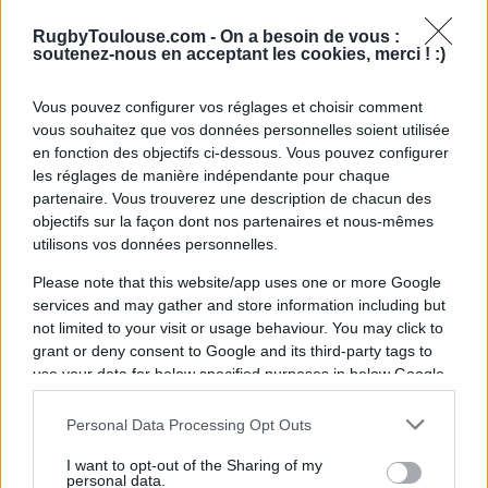
certains moments. Il n'y a aucune garantie
pour le Stade toulousain d'être champion en
RugbyToulouse.com -
On a besoin de vous :
soutenez-nous en acceptant les cookies, merci ! :)
début de saison.
"
Vous pouvez configurer vos réglages et choisir comment
vous souhaitez que vos données personnelles soient utilisée
en fonction des objectifs ci-dessous. Vous pouvez configurer
les réglages de manière indépendante pour chaque
partenaire. Vous trouverez une description de chacun des
objectifs sur la façon dont nos partenaires et nous-mêmes
utilisons vos données personnelles.
Please note that this website/app uses one or more Google
services and may gather and store information including but
not limited to your visit or usage behaviour. You may click to
grant or deny consent to Google and its third-party tags to
use your data for below specified purposes in below Google
Si certains matchs se sont soldés par de
consent section.
larges scores, le parcours toulousain n'a pas
Personal Data Processing Opt Outs
toujours été un long fleuve tranquille selon
I want to opt-out of the Sharing of my
personal data.