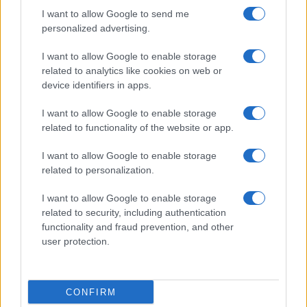
Stade toulousain. Cela est absolument
I want to allow Google to send me
personalized advertising.
indéniable et bravo à eux. On peut donc
reconnaître cette qualité exceptionnelle
I want to allow Google to enable storage
sans affaiblir un principe essentiel : aucun
related to analytics like cookies on web or
device identifiers in apps.
club, même le champion, ne peut être placé
en dehors du cadre commun.
"
I want to allow Google to enable storage
related to functionality of the website or app.
Propos rapportés par
Rugbyrama
I want to allow Google to enable storage
related to personalization.
Ajouter
RugbyToulouse.com
I want to allow Google to enable storage
à vos sources préférées
related to security, including authentication
functionality and fraud prevention, and other
user protection.
À lire également :
Stade Toulousain : "C'est une secte
incroyable", Vincent Moscato s'exprime
CONFIRM
sans filtre sur l'hégémonie du club et