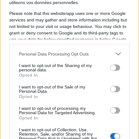
utilisons vos données personnelles.
prolongation avec l'UBB, n'aurait pas été
Please note that this website/app uses one or more Google
insensible aux avances toulousaines.
services and may gather and store information including but
not limited to your visit or usage behaviour. You may click to
L'UBB cherche à convaincre
grant or deny consent to Google and its third-party tags to
use your data for below specified purposes in below Google
consent section.
De son côté, l'UBB ne compte pas laisser
Personal Data Processing Opt Outs
partir Moefana sans combattre. Le club
I want to opt-out of the Sharing of my
girondin mettrait tout mis en œuvre pour le
personal data.
convaincre de rester.
Opted In
I want to opt-out of the Sale of my
Personal Data.
Selon
les informations de Rugbyrama
,
Opted In
l'optimisme régnait ces derniers jours au
I want to opt-out of processing my
sein de l'UBB quant à la prolongation de
Personal Data for Targeted Advertising.
Opted In
Moefana. Yoram Moefana devrait bientôt
trancher entre l'UBB et le Stade Toulousain...
I want to opt-out of Collection, Use,
Retention, Sale, and/or Sharing of my
Personal Data that Is Unrelated with the