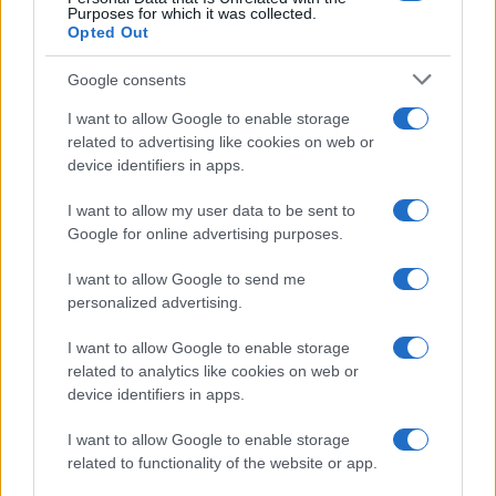
Purposes for which it was collected.
Opted Out
Ajouter
RugbyToulouse.com
à vos sources préférées
Google consents
I want to allow Google to enable storage
Dernières actualités
related to advertising like cookies on web or
device identifiers in apps.
Stade Toulousain : "Plus facile de
négocier à l'extérieur qu'à Toulouse",
I want to allow my user data to be sent to
Guy Novès sur Thomas Ramos
Google for online advertising purposes.
05.08 à 08h30
I want to allow Google to send me
XV de France : "Ils ne font que jouer",
personalized advertising.
Peato Mauvaka alerte sur le Japon avant
le match de samedi
I want to allow Google to enable storage
17.07 à 12h00
related to analytics like cookies on web or
device identifiers in apps.
Stade Toulousain : "J'attendais avec
impatience un appel de Fabien", Romain
I want to allow Google to enable storage
Ntamack savoure sa tournée avec le XV
related to functionality of the website or app.
de France