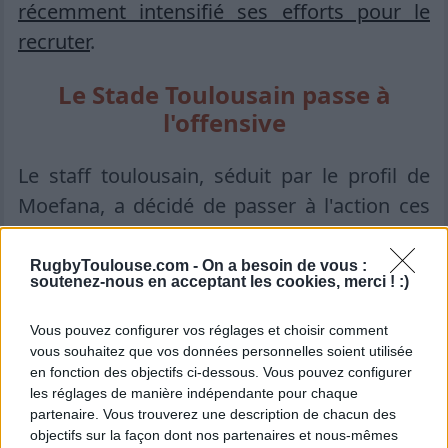
récemment intensifié ses efforts pour le
recruter
.
Le Stade Toulousain passe à
l'offensive
Le staff toulousain, séduit par le profil de
Moefana, a décidé de passer à l'action ces
dernières semaines. Le club a même
accueilli le joueur pour discuter de son
RugbyToulouse.com -
On a besoin de vous :
soutenez-nous en acceptant les cookies, merci ! :)
avenir. L'objectif serait de préparer la
succession de Pita Ahki, dont le contrat
Vous pouvez configurer vos réglages et choisir comment
expire en juin 2026 et qui fêtera ses 32 ans
vous souhaitez que vos données personnelles soient utilisée
en fonction des objectifs ci-dessous. Vous pouvez configurer
dans quelques jours.
les réglages de manière indépendante pour chaque
partenaire. Vous trouverez une description de chacun des
Moefana, bien que discutant d'une
objectifs sur la façon dont nos partenaires et nous-mêmes