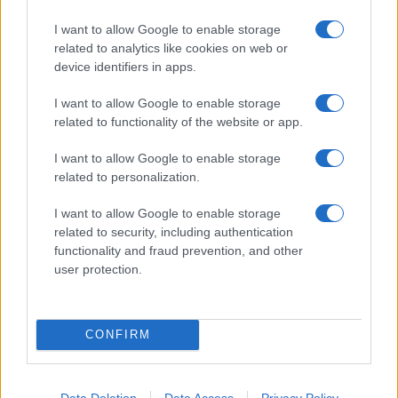
I want to allow Google to enable storage
Semi Radradra : 4/10
related to analytics like cookies on web or
device identifiers in apps.
Léo Berdeu : 4/10
I want to allow Google to enable storage
related to functionality of the website or app.
Baptiste Couilloud : 4/10
I want to allow Google to enable storage
related to personalization.
À lire également :
I want to allow Google to enable storage
Paul Costes très frustré après le match
related to security, including authentication
nul du Stade Toulousain à Lyon
functionality and fraud prevention, and other
user protection.
Ajouter
RugbyToulouse.com
à vos sources préférées
CONFIRM
Top 14
Data Deletion
Data Access
Privacy Policy