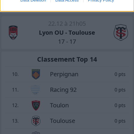
22.12 à 21h05
Lyon OU - Toulouse
17 - 17
Classement Top 14
Perpignan
10.
0 pts
Racing 92
11.
0 pts
Toulon
12.
0 pts
Toulouse
13.
0 pts