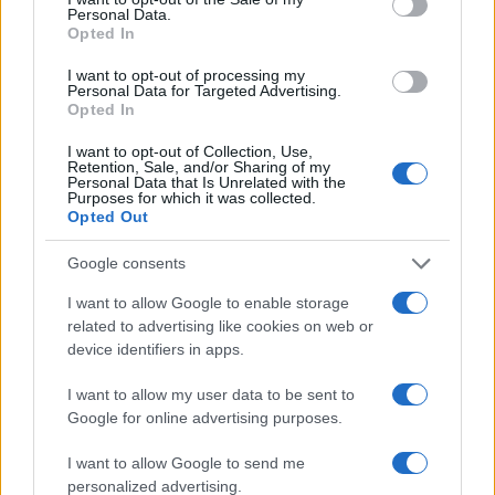
Sam Matavesi : 6,5/10
Personal Data.
Opted In
Tomas Lavanini : 6,5/10
I want to opt-out of processing my
Personal Data for Targeted Advertising.
Opted In
Hamza Kaabeche : 6/10
I want to opt-out of Collection, Use,
Retention, Sale, and/or Sharing of my
Arno Botha : 6/10
Personal Data that Is Unrelated with the
Purposes for which it was collected.
Opted Out
Josiah Maraku : 5/10
Google consents
Méliande : 5/10
I want to allow Google to enable storage
related to advertising like cookies on web or
device identifiers in apps.
Jermaine Ainsley : 5/10
I want to allow my user data to be sent to
Killian Geraci : 4,5/10
Google for online advertising purposes.
I want to allow Google to send me
Dylan Cretin : 4,5/10
personalized advertising.