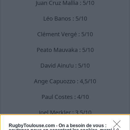
Juan Cruz Mallia : 5/10
Léo Banos : 5/10
Clément Vergé : 5/10
Peato Mauvaka : 5/10
David Ainu’u : 5/10
Ange Capuozzo : 4,5/10
Paul Costes : 4/10
Joel Merkler : 3,5/10
RugbyToulouse.com -
On a besoin de vous :