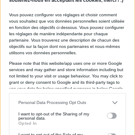
soutenez-nous en acceptant les cookies, merci ! :)
Vous pouvez configurer vos réglages et choisir comment
vous souhaitez que vos données personnelles soient utilisée
en fonction des objectifs ci-dessous. Vous pouvez configurer
les réglages de manière indépendante pour chaque
partenaire. Vous trouverez une description de chacun des
objectifs sur la façon dont nos partenaires et nous-mêmes
utilisons vos données personnelles.
Please note that this website/app uses one or more Google
Les notes du LOU par Rugbyrama
services and may gather and store information including but
not limited to your visit or usage behaviour. You may click to
grant or deny consent to Google and its third-party tags to
Davit Niniashvili : 8/10
use your data for below specified purposes in below Google
consent section.
Monty Ioane : 7/10
Personal Data Processing Opt Outs
I want to opt-out of the Sharing of my
Beka Saghinadze : 7/10
personal data.
Opted In
I want to opt-out of the Sale of my