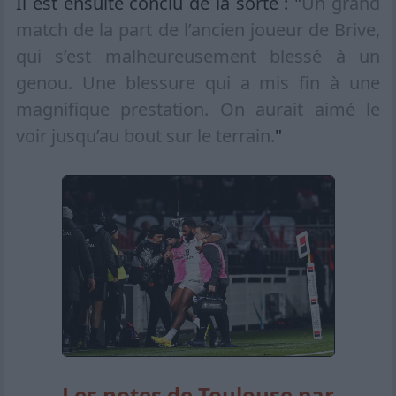
Il est ensuite conclu de la sorte : "
Un grand
match de la part de l’ancien joueur de Brive,
qui s’est malheureusement blessé à un
genou. Une blessure qui a mis fin à une
magnifique prestation. On aurait aimé le
voir jusqu’au bout sur le terrain.
"
Les notes de Toulouse par