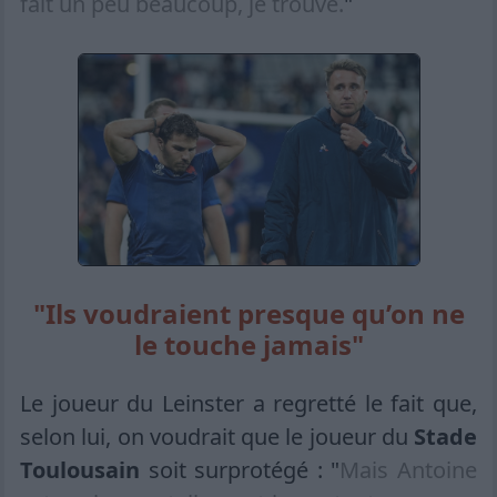
fait un peu beaucoup, je trouve.
"
"Ils voudraient presque qu’on ne
le touche jamais"
Le joueur du Leinster a regretté le fait que,
selon lui, on voudrait que le joueur du
Stade
Toulousain
soit surprotégé : "
Mais Antoine