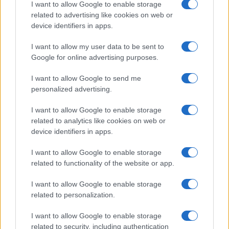
I want to allow Google to enable storage
Propos rapportés par
Actu Rugby
related to advertising like cookies on web or
device identifiers in apps.
Ajouter
RugbyToulouse.com
I want to allow my user data to be sent to
à vos sources préférées
Google for online advertising purposes.
I want to allow Google to send me
personalized advertising.
Antoine Dupont
I want to allow Google to enable storage
related to analytics like cookies on web or
device identifiers in apps.
Six Nations
I want to allow Google to enable storage
related to functionality of the website or app.
I want to allow Google to enable storage
Dernières actualités
related to personalization.
Stade Toulousain : "Plus facile de
I want to allow Google to enable storage
négocier à l'extérieur qu'à Toulouse",
related to security, including authentication