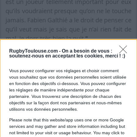
est un joueur tellement important pour eux
qu’ils voudraient presque qu’on ne le touche
jamais. Fabien Galthié a le droit de penser ce
qu’il veut mais je sais que je n’ai rien fait de
mal. Je dors très bien la nuit.
"
RugbyToulouse.com -
On a besoin de vous :
"C’est juste malheureux et
soutenez-nous en acceptant les cookies, merci ! :)
malchanceux"
Vous pouvez configurer vos réglages et choisir comment
vous souhaitez que vos données personnelles soient utilisée
Avant de revenir pour conclure sur le fait de
en fonction des objectifs ci-dessous. Vous pouvez configurer
jeu en lui-même qui a blessé Antoine
les réglages de manière indépendante pour chaque
Dupont : "
Sa jambe est restée coincée dans
partenaire. Vous trouverez une description de chacun des
objectifs sur la façon dont nos partenaires et nous-mêmes
un ruck quand il a essayé de gratter, il était
utilisons vos données personnelles.
bloqué au moment de tomber. Cela arrive
Please note that this website/app uses one or more Google
souvent dans ce sport. Mais il n’y avait pas
services and may gather and store information including but
not limited to your visit or usage behaviour. You may click to
de mauvaise intention du tout, c’est juste