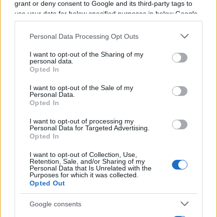
grant or deny consent to Google and its third-party tags to
malheureux et malchanceux.
"
use your data for below specified purposes in below Google
consent section.
Personal Data Processing Opt Outs
À lire également :
I want to opt-out of the Sharing of my
personal data.
XV de France : Les mots forts de Fabien
Opted In
Galthié sur l'absence d'Antoine Dupont
I want to opt-out of the Sale of my
XV de France : Le coup de gueule de
Personal Data.
Romain Ntamack sur la blessure
Opted In
d’Antoine Dupont
I want to opt-out of processing my
XV de France : La belle décision
Personal Data for Targeted Advertising.
d'Antoine Dupont après sa blessure
Opted In
Stade Toulousain : Didier Lacroix réagit
I want to opt-out of Collection, Use,
vivement à la blessure d'Antoine
Retention, Sale, and/or Sharing of my
Personal Data that Is Unrelated with the
Dupont
Purposes for which it was collected.
Opted Out
Antoine Dupont, ses mots forts au
moment d'annoncer sa blessure
Google consents