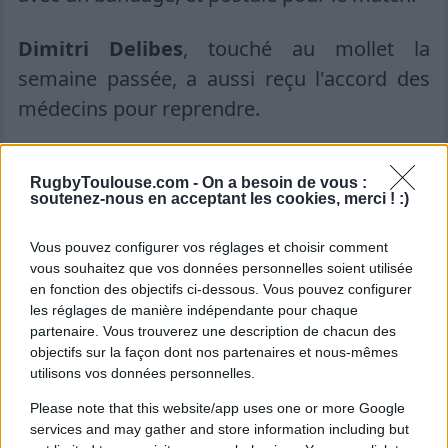
Dimitri Delibes
, touché au mollet la
semaine passée, a aussi reçu l'accord des
médecins pour reprendre.
Absent face à l'UBB,
Santiago Chocobares
,
RugbyToulouse.com -
On a besoin de vous :
ressent une gêne à un ischio, et s'est
soutenez-nous en acceptant les cookies, merci ! :)
reposé, par précaution.
Vous pouvez configurer vos réglages et choisir comment
vous souhaitez que vos données personnelles soient utilisée
Et, évidemment,
Antoine Dupont
était
en fonction des objectifs ci-dessous. Vous pouvez configurer
absent et s'est fait opérer avec succès,
les réglages de manière indépendante pour chaque
partenaire. Vous trouverez une description de chacun des
comme il l'a annoncé sur ses réseaux
objectifs sur la façon dont nos partenaires et nous-mêmes
sociaux :
utilisons vos données personnelles.
Please note that this website/app uses one or more Google
? Ça y est, Antoine
@Dupont9A
s'est fait
services and may gather and store information including but