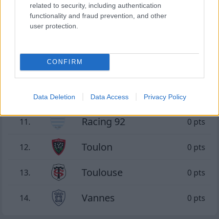
related to security, including authentication
29.03 à 14h30
functionality and fraud prevention, and other
Toulouse - Pau
user protection.
55 - 10
CONFIRM
Classement Top 14
Perpignan
10.
0 pts
Data Deletion
Data Access
Privacy Policy
Racing 92
11.
0 pts
Toulon
12.
0 pts
Toulouse
13.
0 pts
Vannes
14.
0 pts