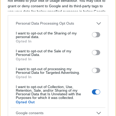
opérer, et il a donné de premières
not limited to your visit or usage behaviour. You may click to
grant or deny consent to Google and its third-party tags to
nouvelles...
use your data for below specified purposes in below Google
consent section.
? Bonne récupération Toto !
Personal Data Processing Opt Outs
pic.twitter.com/zsnypgAQ74
I want to opt-out of the Sharing of my
personal data.
Opted In
— RugbyToulouse.com (@RugbyToulouse__)
March 26, 2025
I want to opt-out of the Sale of my
Personal Data.
Opted In
I want to opt-out of processing my
Personal Data for Targeted Advertising.
Opted In
I want to opt-out of Collection, Use,
Retention, Sale, and/or Sharing of my
Personal Data that Is Unrelated with the
Purposes for which it was collected.
Opted Out
Google consents