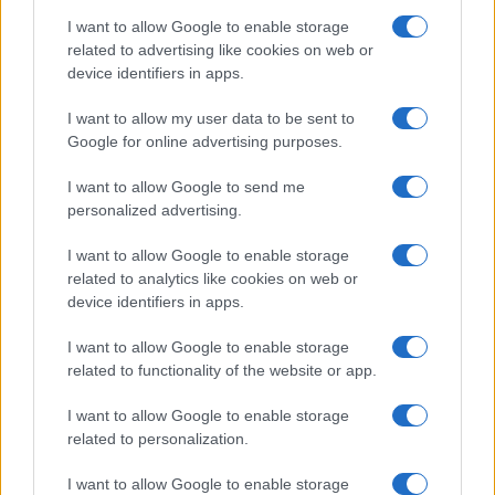
I want to allow Google to enable storage
related to advertising like cookies on web or
device identifiers in apps.
I want to allow my user data to be sent to
Google for online advertising purposes.
À lire également :
I want to allow Google to send me
personalized advertising.
Toulouse vs Pau : A quelle heure et sur
quelle chaine ?
I want to allow Google to enable storage
related to analytics like cookies on web or
device identifiers in apps.
Ajouter
RugbyToulouse.com
à vos sources préférées
I want to allow Google to enable storage
related to functionality of the website or app.
I want to allow Google to enable storage
Top 14
related to personalization.
I want to allow Google to enable storage