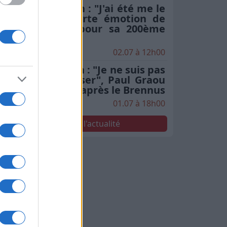
Stade Toulousain : "J'ai été me le
chercher", la forte émotion de
Rodrigue Neti pour sa 200ème
en finale
02.07 à 12h00
Stade Toulousain : "Je ne suis pas
le seul à le penser", Paul Graou
sacre Jack Willis après le Brennus
01.07 à 18h00
Voir toute l'actualité