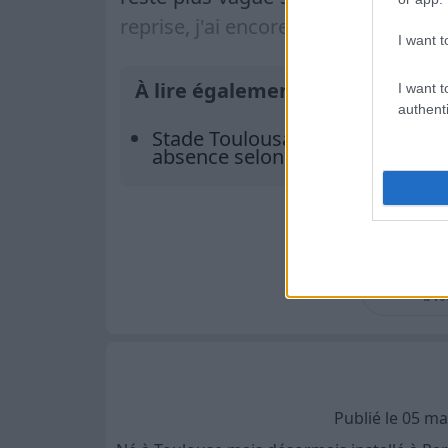
reprise, j'ai encore beaucoup d'étap
I want t
À lire également :
I want t
authenti
Stade Toulousain : Antoine Dup
absence selon Laurent Labit
Ajoute
à vo
Publié le 05 m