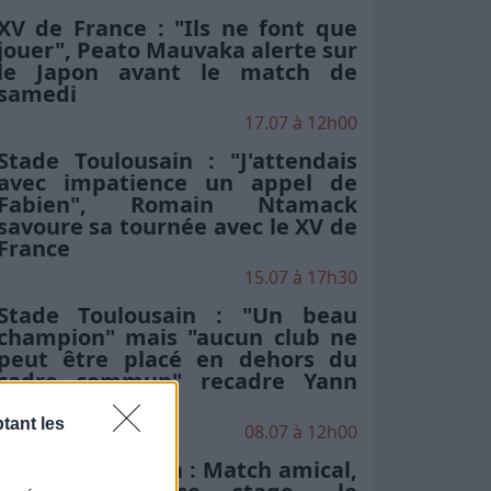
XV de France : "Ils ne font que
jouer", Peato Mauvaka alerte sur
le Japon avant le match de
samedi
17.07 à 12h00
Stade Toulousain : "J'attendais
avec impatience un appel de
Fabien", Romain Ntamack
savoure sa tournée avec le XV de
France
15.07 à 17h30
Stade Toulousain : "Un beau
champion" mais "aucun club ne
peut être placé en dehors du
cadre commun" recadre Yann
Roubert
tant les
08.07 à 12h00
Stade Toulousain : Match amical,