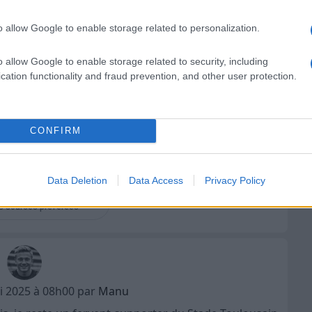
es à franchir.
"
o allow Google to enable storage related to personalization.
o allow Google to enable storage related to security, including
cation functionality and fraud prevention, and other user protection.
ont, la grosse conséquence de son
CONFIRM
Propos rapportés par
France TV
Data Deletion
Data Access
Privacy Policy
r
RugbyToulouse.com
s sources préférées
ai 2025 à 08h00 par
Manu