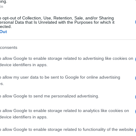
ing.
In
o opt-out of Collection, Use, Retention, Sale, and/or Sharing
ersonal Data that Is Unrelated with the Purposes for which it
lected.
Out
consents
o allow Google to enable storage related to advertising like cookies on
evice identifiers in apps.
o allow my user data to be sent to Google for online advertising
s.
to allow Google to send me personalized advertising.
our toujours inconnue
o allow Google to enable storage related to analytics like cookies on
evice identifiers in apps.
de retour, Antoine Dupont est en revanche
o allow Google to enable storage related to functionality of the website
t trop prématuré pour parler d'une date de