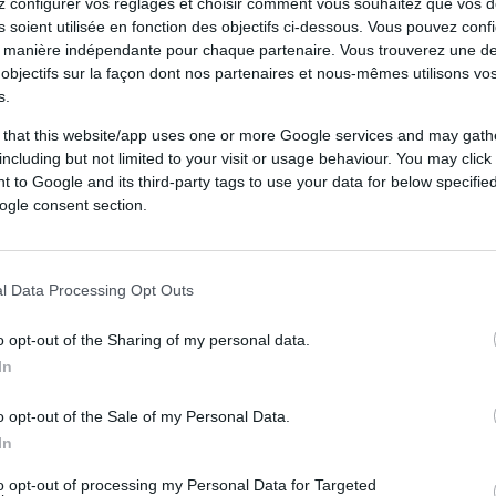
 configurer vos réglages et choisir comment vous souhaitez que vos 
roisé lors du Tournoi des Six Nations
 soient utilisée en fonction des objectifs ci-dessous. Vous pouvez confi
r, Antoine Dupont a donné des nouvelles
 manière indépendante pour chaque partenaire. Vous trouverez une de
objectifs sur la façon dont nos partenaires et nous-mêmes utilisons v
ence.
s.
 that this website/app uses one or more Google services and may gath
pes se déroulent bien"
including but not limited to your visit or usage behaviour. You may click 
 to Google and its third-party tags to use your data for below specifi
ouse, où tout s'est bien déroulé. Toutes les
ogle consent section.
ever les béquilles et reconduire. J'ai fait les
ique, en rééducation, et je suis revenu au
l Data Processing Opt Outs
fié
Antoine Dupont
au micro de France 2.
o opt-out of the Sharing of my personal data.
s besoin de ça"
In
o opt-out of the Sale of my Personal Data.
la demi-finale de Champions Cup entre l'UBB
In
 ajouté : "
C'était important pour moi d'être
 bien, j'avais besoin de ça, de retrouver les
to opt-out of processing my Personal Data for Targeted