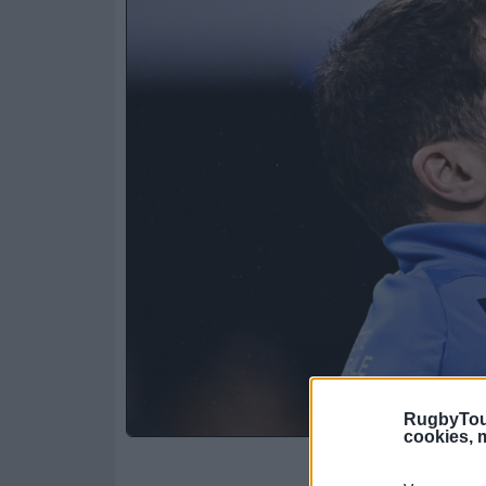
RugbyTou
cookies, m