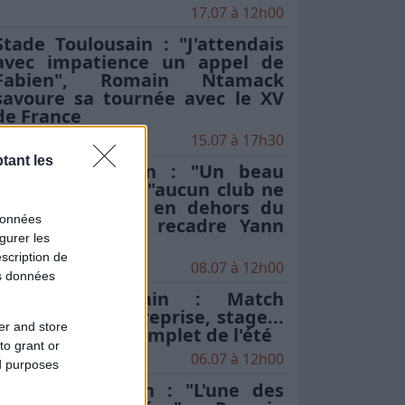
17.07 à 12h00
Stade Toulousain : "J'attendais
avec impatience un appel de
Fabien", Romain Ntamack
savoure sa tournée avec le XV
de France
15.07 à 17h30
tant les
Stade Toulousain : "Un beau
champion" mais "aucun club ne
peut être placé en dehors du
données
cadre commun" recadre Yann
gurer les
Roubert
scription de
08.07 à 12h00
os données
Stade Toulousain : Match
amical, date de reprise, stage...
er and store
le programme complet de l'été
to grant or
06.07 à 12h00
ed purposes
Stade Toulousain : "L'une des