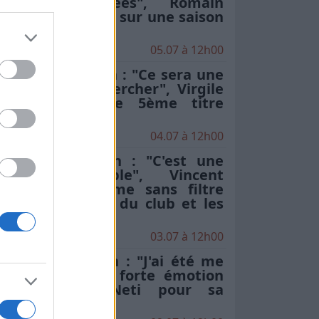
plus compliquées", Romain
Ntamack revient sur une saison
"particulière"
05.07 à 12h00
Stade Toulousain : "Ce sera une
chose à aller chercher", Virgile
Lacombe sur le 5ème titre
d'affilée
04.07 à 12h00
Stade Toulousain : "C'est une
secte incroyable", Vincent
Moscato s'exprime sans filtre
sur l'hégémonie du club et les
critiques
03.07 à 12h00
Stade Toulousain : "J'ai été me
le chercher", la forte émotion
de Rodrigue Neti pour sa
200ème en finale