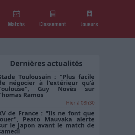
Matchs
Classement
Joueurs
Dernières actualités
Stade Toulousain : "Plus facile
de négocier à l'extérieur qu'à
Toulouse", Guy Novès sur
Thomas Ramos
Hier à 08h30
XV de France : "Ils ne font que
jouer", Peato Mauvaka alerte
sur le Japon avant le match de
samedi