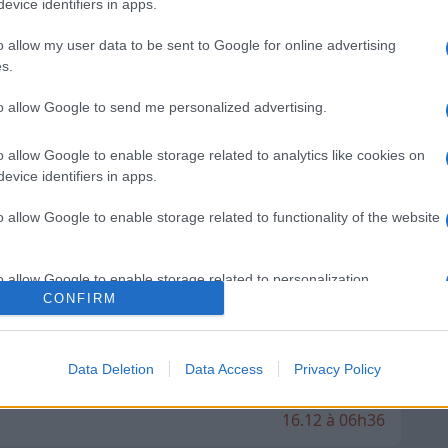
evice identifiers in apps.
30.10 à 10h20
st tout bénef", Romain Ntamack
o allow my user data to be sent to Google for online advertising
du groupe
s.
02.10 à 19h00
to allow Google to send me personalized advertising.
ller de l'avant", Guillaume Cramont parle
 contre Toulon
o allow Google to enable storage related to analytics like cookies on
12.05 à 09h25
evice identifiers in apps.
ions de Guillaume Cramont sur la forte
o allow Google to enable storage related to functionality of the website
ayonne
24.02 à 09h09
o allow Google to enable storage related to personalization.
 nouvelles avant la rencontre face à
CONFIRM
o allow Google to enable storage related to security, including
11.02 à 06h56
cation functionality and fraud prevention, and other user protection.
'Antoine Dupont et Guillaume Cramont
Data Deletion
Data Access
Privacy Policy
Stade Toulousain à Exeter
16.12 à 06h36