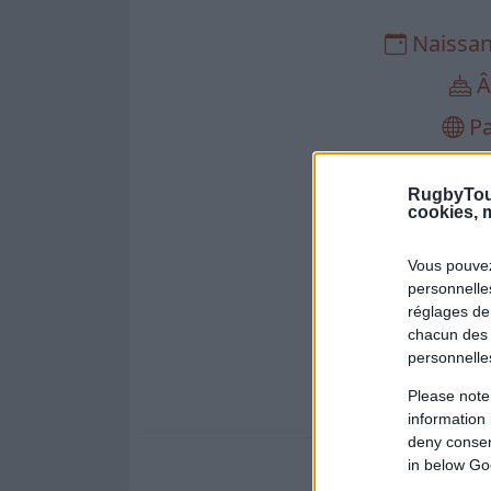
Naissa
Â
Pa
Arri
RugbyTou
cookies, m
Liens e
Vous pouvez
personnelles
réglages de
chacun des 
personnelle
Please note
information 
deny consent
Crédit Photo 
in below Go