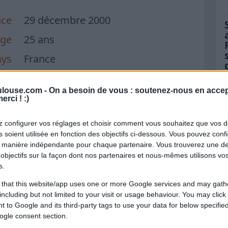
nce
29 décembre 2000
ge
25 ans
ys
France
vée
2019
louse.com -
On a besoin de vous : soutenez-nous en accep
erci ! :)
t réseaux sociaux
Wikipedia
 configurer vos réglages et choisir comment vous souhaitez que vos 
 soient utilisée en fonction des objectifs ci-dessous. Vous pouvez confi
Instagram
 manière indépendante pour chaque partenaire. Vous trouverez une de
objectifs sur la façon dont nos partenaires et nous-mêmes utilisons v
Tiktok
s.
Twitter
 that this website/app uses one or more Google services and may gath
including but not limited to your visit or usage behaviour. You may click 
 to Google and its third-party tags to use your data for below specifi
: Site officiel du club
ogle consent section.