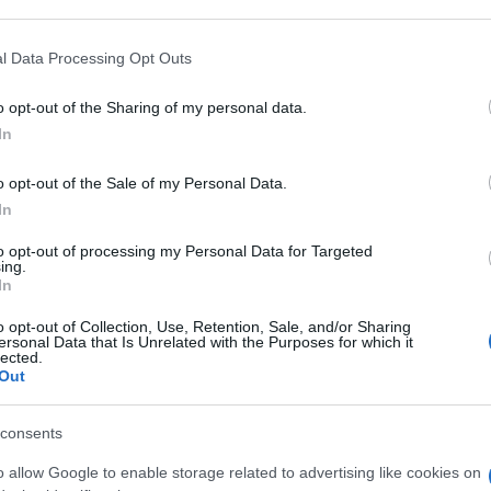
llaume Cramont
l Data Processing Opt Outs
d et Gourgues de retour, joueurs
Rochelle dimanche en Top 14
o opt-out of the Sharing of my personal data.
15.05 à 13h00
In
ion et prêt pour Guillaume Cramont,
o opt-out of the Sale of my Personal Data.
In
06.02 à 14h04
to opt-out of processing my Personal Data for Targeted
us très fiers de lui mais...", Julien
ing.
mière de Guillaume Cramont avec les
In
o opt-out of Collection, Use, Retention, Sale, and/or Sharing
11.11 à 17h00
ersonal Data that Is Unrelated with the Purposes for which it
lected.
" selon Fabien Galthié, le Toulousain
Out
ce face à l'Afrique du Sud
07.11 à 16h34
consents
Cramont prolonge jusqu'en 2030 avant
o allow Google to enable storage related to advertising like cookies on