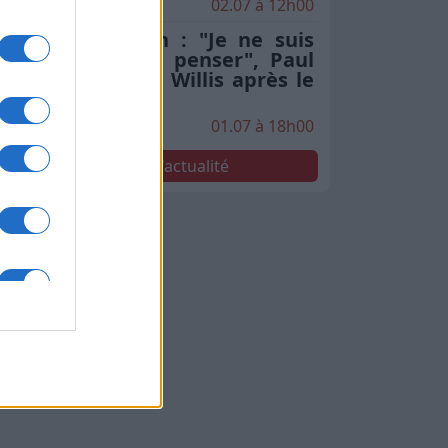
02.07 à 12h00
Stade Toulousain : "Je ne suis
pas le seul à le penser", Paul
Graou sacre Jack Willis après le
Brennus
01.07 à 18h00
Voir toute l'actualité