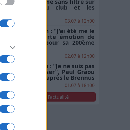
Moscato s'exprime sans filtre sur
l'hégémonie du club et les
critiques
03.07 à 12h00
Stade Toulousain : "J'ai été me le
chercher", la forte émotion de
Rodrigue Neti pour sa 200ème
en finale
02.07 à 12h00
Stade Toulousain : "Je ne suis pas
le seul à le penser", Paul Graou
sacre Jack Willis après le Brennus
01.07 à 18h00
Voir toute l'actualité