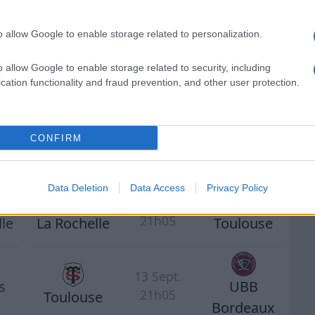
o allow Google to enable storage related to personalization.
ains matchs
o allow Google to enable storage related to security, including
cation functionality and fraud prevention, and other user protection.
Prochains Matchs Toulouse
28 Août
CONFIRM
19h30
s
Bayonne
Toulouse
Data Deletion
Data Access
Privacy Policy
06 Sept.
21h05
le
La Rochelle
Toulouse
13 Sept.
s
UBB
21h05
Toulouse
Bordeaux