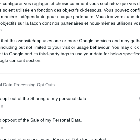
5.
The Sharks
10 pts
 configurer vos réglages et choisir comment vous souhaitez que vos 
 soient utilisée en fonction des objectifs ci-dessous. Vous pouvez confi
 manière indépendante pour chaque partenaire. Vous trouverez une de
objectifs sur la façon dont nos partenaires et nous-mêmes utilisons v
s.
rontations
 that this website/app uses one or more Google services and may gath
including but not limited to your visit or usage behaviour. You may click 
 to Google and its third-party tags to use your data for below specifi
Janv. 2026
ogle consent section.
20
-
14
Toulouse
Janv. 2016
l Data Processing Opt Outs
17
-
28
Saracens
o opt-out of the Sharing of my personal data.
In
Nov. 2015
32
-
7
o opt-out of the Sale of my Personal Data.
Toulouse
In
to opt-out of processing my Personal Data for Targeted