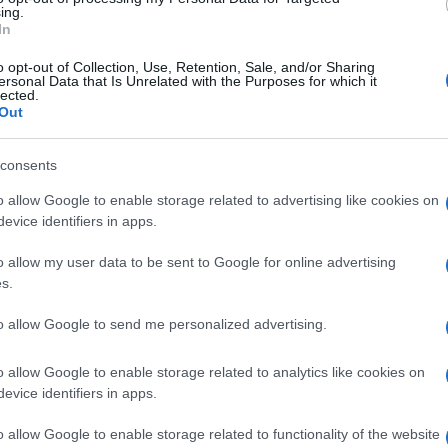
ing.
iers matchs
In
o opt-out of Collection, Use, Retention, Sale, and/or Sharing
ersonal Data that Is Unrelated with the Purposes for which it
Derniers Matchs Toulouse
lected.
Out
Juin 2026
28
-
20
consents
s
Toulouse
Montpellier
o allow Google to enable storage related to advertising like cookies on
evice identifiers in apps.
Juin 2026
71
-
17
ns
Toulouse
Racing 92
o allow my user data to be sent to Google for online advertising
s.
Juin 2026
to allow Google to send me personalized advertising.
31
-
20
er
Racing 92
Toulouse
o allow Google to enable storage related to analytics like cookies on
evice identifiers in apps.
Mai 2026
39
-
31
o allow Google to enable storage related to functionality of the website
s
Toulouse
Lyon OU