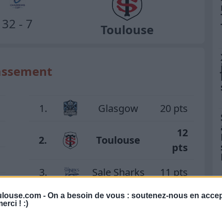
32 - 7
Toulouse
assement
1.
Glasgow
20 pts
12
2.
Toulouse
pts
3.
Sale Sharks
11 pts
4.
Saracens
10 pts
louse.com -
On a besoin de vous : soutenez-nous en accep
erci ! :)