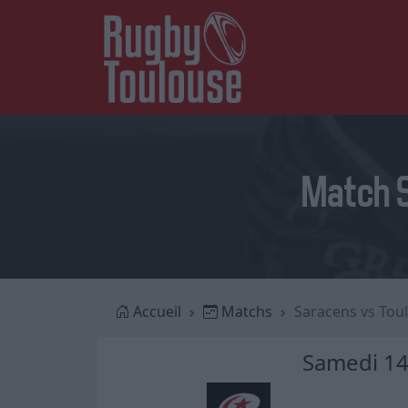
Match S
Accueil
Matchs
Saracens vs Tou
Samedi 1