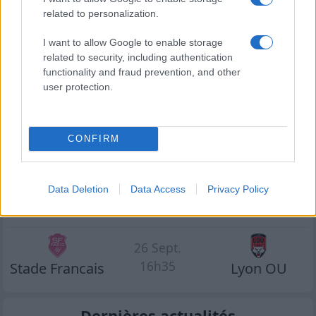
related to personalization.
Prochains Matchs Lyon OU
I want to allow Google to enable storage
05 Sept.
related to security, including authentication
functionality and fraud prevention, and other
19h00
Lyon OU
Clermont
user protection.
12 Sept.
16h35
Racing 92
Lyon OU
CONFIRM
19 Sept.
Data Deletion
Data Access
Privacy Policy
16h35
Lyon OU
Pau
26 Sept.
16h35
Stade Francais
Lyon OU
Dernières actualités