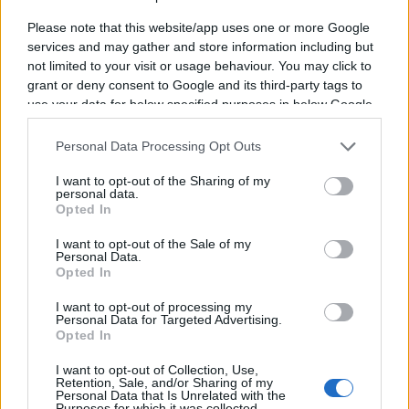
Derniers Matchs Lyon OU
Please note that this website/app uses one or more Google
services and may gather and store information including but
Juin 2026
not limited to your visit or usage behaviour. You may click to
grant or deny consent to Google and its third-party tags to
25
-
28
Lyon OU
Montpellier
use your data for below specified purposes in below Google
consent section.
Personal Data Processing Opt Outs
Mai 2026
39
-
31
Toulouse
Lyon OU
I want to opt-out of the Sharing of my
personal data.
Opted In
Mai 2026
I want to opt-out of the Sale of my
42
-
35
Personal Data.
Lyon OU
Bayonne
Opted In
I want to opt-out of processing my
Mai 2026
Personal Data for Targeted Advertising.
Opted In
59
-
17
Stade Francais
Lyon OU
I want to opt-out of Collection, Use,
Retention, Sale, and/or Sharing of my
Personal Data that Is Unrelated with the
Purposes for which it was collected.