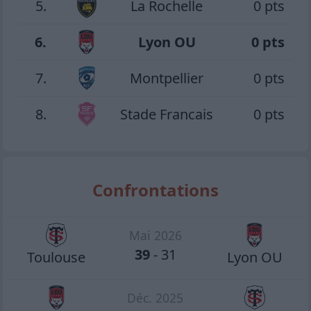
5.
La Rochelle
0 pts
6.
Lyon OU
0 pts
7.
Montpellier
0 pts
8.
Stade Francais
0 pts
Confrontations
Mai 2026
39
-
31
Toulouse
Lyon OU
Déc. 2025