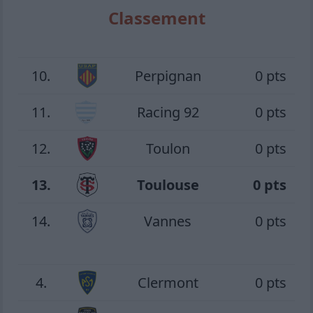
Classement
10.
Perpignan
0 pts
11.
Racing 92
0 pts
12.
Toulon
0 pts
13.
Toulouse
0 pts
14.
Vannes
0 pts
4.
Clermont
0 pts