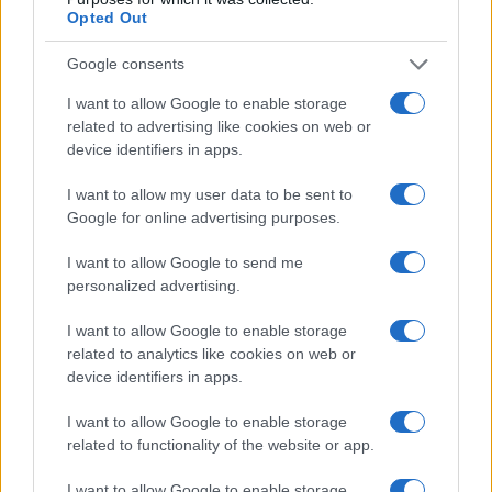
Prochains matchs
Opted Out
Google consents
Prochains Matchs Toulouse
I want to allow Google to enable storage
related to advertising like cookies on web or
28 Août
device identifiers in apps.
19h30
Bayonne
Toulouse
I want to allow my user data to be sent to
Google for online advertising purposes.
06 Sept.
I want to allow Google to send me
21h05
La Rochelle
Toulouse
personalized advertising.
I want to allow Google to enable storage
13 Sept.
related to analytics like cookies on web or
21h05
Toulouse
UBB Bordeaux
device identifiers in apps.
I want to allow Google to enable storage
19 Sept.
related to functionality of the website or app.
21h00
Vannes
Toulouse
I want to allow Google to enable storage