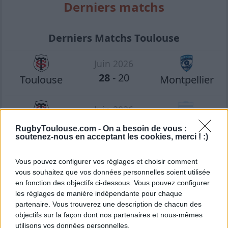
Derniers matchs
Derniers Matchs Toulouse
Juin 2026
28
-
20
Toulouse
Montpellier
Juin 2026
71
-
17
Toulouse
Racing 92
RugbyToulouse.com -
On a besoin de vous :
soutenez-nous en acceptant les cookies, merci ! :)
Juin 2026
Vous pouvez configurer vos réglages et choisir comment
31
-
20
Racing 92
Toulouse
vous souhaitez que vos données personnelles soient utilisée
en fonction des objectifs ci-dessous. Vous pouvez configurer
les réglages de manière indépendante pour chaque
Mai 2026
partenaire. Vous trouverez une description de chacun des
39
-
31
Toulouse
Lyon OU
objectifs sur la façon dont nos partenaires et nous-mêmes
utilisons vos données personnelles.