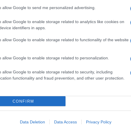
to allow Google to send me personalized advertising.
Mai 2026
o allow Google to enable storage related to analytics like cookies on
92
Newcastle
45
-
42
evice identifiers in apps.
Sale Sharks
Red Bulls
o allow Google to enable storage related to functionality of the website
Mai 2026
e
33
-
47
o allow Google to enable storage related to personalization.
Sale Sharks
Leicester
o allow Google to enable storage related to security, including
Mai 2026
U
cation functionality and fraud prevention, and other user protection.
21
-
15
Gloucester
Sale Sharks
CONFIRM
ains matchs
Data Deletion
Data Access
Privacy Policy
Prochains Matchs Sale Sharks