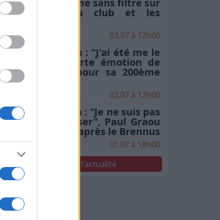
Moscato s'exprime sans filtre sur
l'hégémonie du club et les
critiques
03.07 à 12h00
Stade Toulousain : "J'ai été me le
chercher", la forte émotion de
Rodrigue Neti pour sa 200ème
en finale
02.07 à 12h00
Stade Toulousain : "Je ne suis pas
le seul à le penser", Paul Graou
sacre Jack Willis après le Brennus
01.07 à 18h00
Voir toute l'actualité