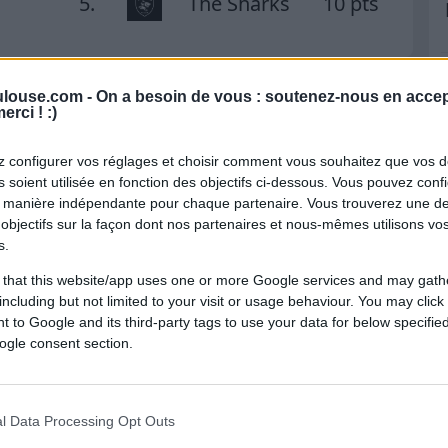
5.
The Sharks
10 pts
louse.com -
On a besoin de vous : soutenez-nous en accep
rontations
erci ! :)
 configurer vos réglages et choisir comment vous souhaitez que vos 
Janv. 2026
 soient utilisée en fonction des objectifs ci-dessous. Vous pouvez confi
77
-
7
 manière indépendante pour chaque partenaire. Vous trouverez une de
Sale Sharks
objectifs sur la façon dont nos partenaires et nous-mêmes utilisons v
s.
Avr. 2025
 that this website/app uses one or more Google services and may gath
38
-
15
Sale Sharks
including but not limited to your visit or usage behaviour. You may click 
 to Google and its third-party tags to use your data for below specifi
ogle consent section.
Janv. 2023
5
-
27
Toulouse
l Data Processing Opt Outs
Déc. 2022