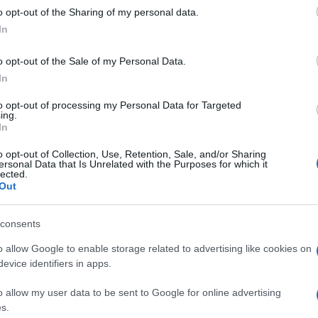
o opt-out of the Sharing of my personal data.
45
-
19
Sale Sharks
In
Janv. 2018
o opt-out of the Sale of my Personal Data.
In
28
-
21
Sale Sharks
to opt-out of processing my Personal Data for Targeted
ing.
Oct. 2017
In
20
-
20
Toulouse
o opt-out of Collection, Use, Retention, Sale, and/or Sharing
ersonal Data that Is Unrelated with the Purposes for which it
lected.
Out
iers matchs
consents
o allow Google to enable storage related to advertising like cookies on
Derniers Matchs Sale Sharks
evice identifiers in apps.
Juin 2026
o allow my user data to be sent to Google for online advertising
s.
38
-
17
ier
Sale Sharks
Bristol