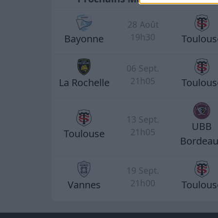
28 Août
19h30
Bayonne
Toulous
06 Sept.
21h05
La Rochelle
Toulous
13 Sept.
UBB
21h05
Toulouse
Bordea
19 Sept.
21h00
Vannes
Toulous