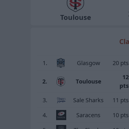
Toulouse
Cl
1.
Glasgow
20 pts
12
2.
Toulouse
pts
3.
Sale Sharks
11 pts
4.
Saracens
10 pts