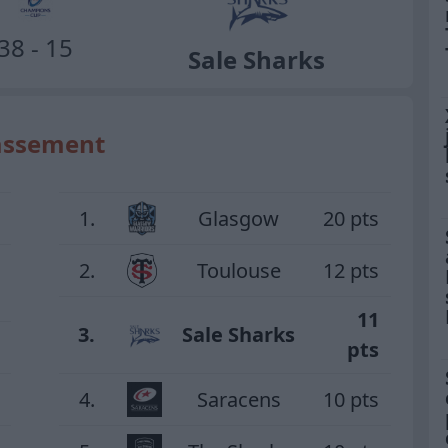
38 - 15
Sale Sharks
assement
1.
Glasgow
20 pts
2.
Toulouse
12 pts
11
3.
Sale Sharks
pts
4.
Saracens
10 pts