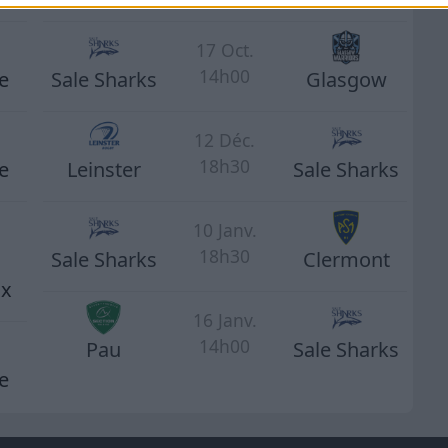
17 Oct.
14h00
e
Sale Sharks
Glasgow
12 Déc.
18h30
e
Leinster
Sale Sharks
10 Janv.
18h30
Sale Sharks
Clermont
ux
16 Janv.
14h00
Pau
Sale Sharks
e