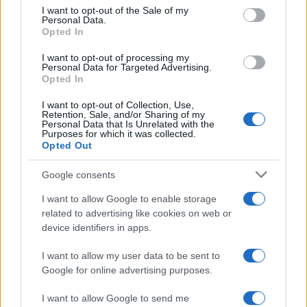
I want to opt-out of the Sale of my
Top 14
Personal Data.
Opted In
I want to opt-out of processing my
Personal Data for Targeted Advertising.
18.10 à 21h00
Opted In
Pau - Toulouse
I want to opt-out of Collection, Use,
30 - 26
Retention, Sale, and/or Sharing of my
Personal Data that Is Unrelated with the
Purposes for which it was collected.
Opted Out
Classement Top 14
Google consents
Perpignan
10.
0 pts
I want to allow Google to enable storage
related to advertising like cookies on web or
Racing 92
11.
0 pts
device identifiers in apps.
I want to allow my user data to be sent to
Toulon
12.
0 pts
Google for online advertising purposes.
Toulouse
13.
0 pts
I want to allow Google to send me