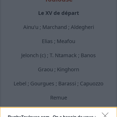
Le XV de départ
Ainu'u ; Marchand ; Aldegheri
Elias ; Meafou
Jelonch (c) ; T. Ntamack ; Banos
Graou ; Kinghorn
Lebel ; Gourgues ; Barassi ; Capuozzo
Remue
Le banc