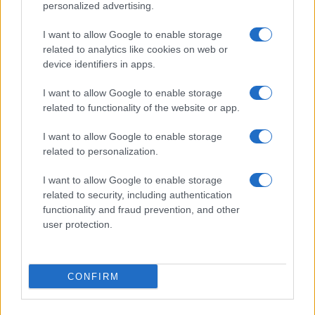
personalized advertising.
Vannes
14.
0 pts
I want to allow Google to enable storage
related to analytics like cookies on web or
device identifiers in apps.
Dernières actualités
I want to allow Google to enable storage
Stade Toulousain : "Plus facile de
related to functionality of the website or app.
négocier à l'extérieur qu'à Toulouse",
Guy Novès sur Thomas Ramos
I want to allow Google to enable storage
related to personalization.
05.08 à 08h30
XV de France : "Ils ne font que jouer",
I want to allow Google to enable storage
Peato Mauvaka alerte sur le Japon avant
related to security, including authentication
le match de samedi
functionality and fraud prevention, and other
17.07 à 12h00
user protection.
Stade Toulousain : "J'attendais avec
impatience un appel de Fabien", Romain
Ntamack savoure sa tournée avec le XV
CONFIRM
de France
15.07 à 17h30