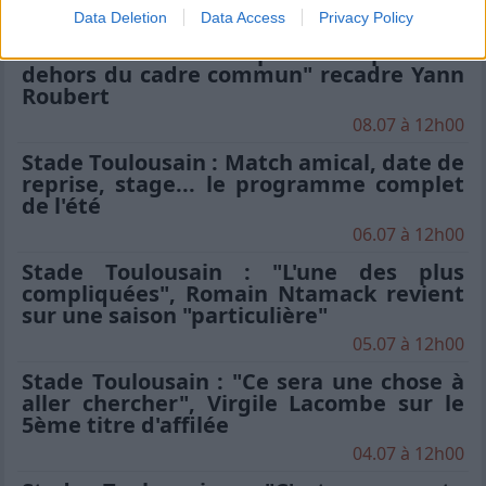
Data Deletion
Data Access
Privacy Policy
Stade Toulousain : "Un beau champion"
mais "aucun club ne peut être placé en
dehors du cadre commun" recadre Yann
Roubert
08.07 à 12h00
Stade Toulousain : Match amical, date de
reprise, stage... le programme complet
de l'été
06.07 à 12h00
Stade Toulousain : "L'une des plus
compliquées", Romain Ntamack revient
sur une saison "particulière"
05.07 à 12h00
Stade Toulousain : "Ce sera une chose à
aller chercher", Virgile Lacombe sur le
5ème titre d'affilée
04.07 à 12h00