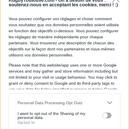
RugbyToulouse.com -
On a besoin de vous :
soutenez-nous en acceptant les cookies, merci ! :)
Cramont ; Neti ; Vergé ; Castro-Ferreira
Vous pouvez configurer vos réglages et choisir comment
Saito ; R. Ntamack ; Thomas ; Colombe
vous souhaitez que vos données personnelles soient utilisée
en fonction des objectifs ci-dessous. Vous pouvez configurer
les réglages de manière indépendante pour chaque
À lire également :
partenaire. Vous trouverez une description de chacun des
objectifs sur la façon dont nos partenaires et nous-mêmes
utilisons vos données personnelles.
Pau - Toulouse : Chaîne TV, Heure,
Classement et historique du match de
Please note that this website/app uses one or more Google
samedi
services and may gather and store information including but
not limited to your visit or usage behaviour. You may click to
Stade Toulousain : "Chaque match
comme si c'était une finale", l'appel
grant or deny consent to Google and its third-party tags to
d'Emmanuel Meafou avant Pau
use your data for below specified purposes in below Google
consent section.
Personal Data Processing Opt Outs
Ajouter
RugbyToulouse.com
à vos sources préférées
I want to opt-out of the Sharing of my
personal data.
Opted In