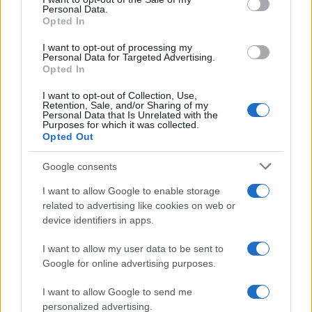
Personal Data.
Opted In
I want to opt-out of processing my
Personal Data for Targeted Advertising.
Opted In
I want to opt-out of Collection, Use,
Retention, Sale, and/or Sharing of my
Personal Data that Is Unrelated with the
Purposes for which it was collected.
Opted Out
Google consents
Le Programme TV complet de la
I want to allow Google to enable storage
Champions Cup et Challenge Cup ce
related to advertising like cookies on web or
week-end, avec Toulouse - Sharks
device identifiers in apps.
évidemment
I want to allow my user data to be sent to
Publié 04.12 à 12h04
Google for online advertising purposes.
Toulouse vs
Champions
The Sharks
Cup
I want to allow Google to send me
personalized advertising.