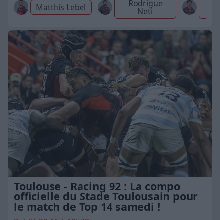
Rodrigue
Matthis Lebel
Neti
D
Toulouse - Racing 92 : La compo
officielle du Stade Toulousain pour
le match de Top 14 samedi !