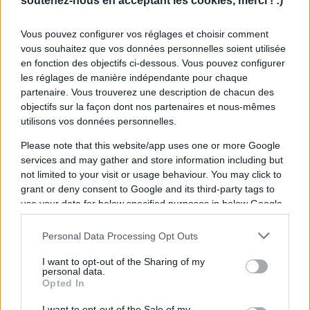
soutenez-nous en acceptant les cookies, merci ! :)
Vous pouvez configurer vos réglages et choisir comment
vous souhaitez que vos données personnelles soient utilisée
en fonction des objectifs ci-dessous. Vous pouvez configurer
les réglages de manière indépendante pour chaque
partenaire. Vous trouverez une description de chacun des
objectifs sur la façon dont nos partenaires et nous-mêmes
utilisons vos données personnelles.
Please note that this website/app uses one or more Google
services and may gather and store information including but
not limited to your visit or usage behaviour. You may click to
Stade Toulousain : "La Champions
grant or deny consent to Google and its third-party tags to
Cup ne nous attend pas", Ange
use your data for below specified purposes in below Google
Capuozzo alerte avant les Sharks
consent section.
Publié 04.12 à 20h30
Personal Data Processing Opt Outs
Toulouse vs
Champions
I want to opt-out of the Sharing of my
The Sharks
Cup
C
personal data.
Opted In
I want to opt-out of the Sale of my