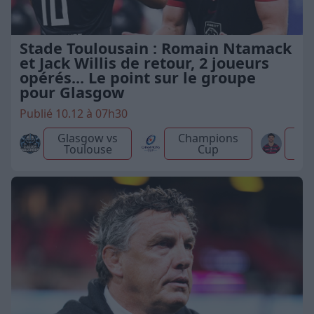
Stade Toulousain : Romain Ntamack
et Jack Willis de retour, 2 joueurs
opérés... Le point sur le groupe
pour Glasgow
Publié 10.12 à 07h30
Glasgow vs
Champions
Toulouse
Cup
N