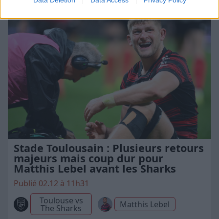
Data Deletion
Data Access
Privacy Policy
Stade Toulousain : Plusieurs retours
majeurs mais coup dur pour
Matthis Lebel avant les Sharks
Publié 02.12 à 11h31
Toulouse vs
Matthis Lebel
The Sharks