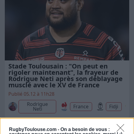
Stade Toulousain : "On peut en
rigoler maintenant", la frayeur de
Rodrigue Neti après son déblayage
musclé avec le XV de France
Publié 05.12 à 11h28
Rodrigue
France
Fidji
Neti
RugbyToulouse.com -
On a besoin de vous :