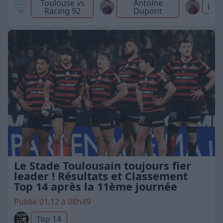
Toulouse vs
Antoine
Mat
Racing 92
Dupont
Le Stade Toulousain toujours fier
leader ! Résultats et Classement
Top 14 après la 11ème journée
Publié 01.12 à 08h49
Top 14