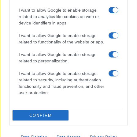
I want to allow Google to enable storage
related to analytics like cookies on web or
device identifiers in apps.
I want to allow Google to enable storage
related to functionality of the website or app.
I want to allow Google to enable storage
related to personalization.
I want to allow Google to enable storage
related to security, including authentication
functionality and fraud prevention, and other
Stade Toulousain : "Je suis très très
user protection.
content", Efrain Elias savoure son
début de saison et s'épanouit à
Toulouse
CONFIRM
Publié 03.12 à 08h41
Efrain Elias