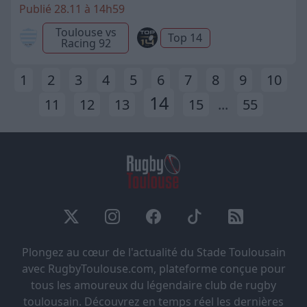
Publié 28.11 à 14h59
Toulouse vs
Top 14
Racing 92
1
2
3
4
5
6
7
8
9
10
14
11
12
13
15
...
55
Plongez au cœur de l'actualité du Stade Toulousain
avec RugbyToulouse.com, plateforme conçue pour
tous les amoureux du légendaire club de rugby
toulousain. Découvrez en temps réel les dernières