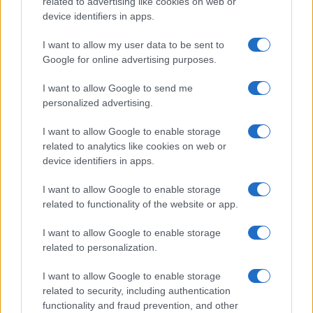
related to advertising like cookies on web or
face à Montpellier
device identifiers in apps.
Stade Toulousain : Surprise ! Antoine
Dupont avec les Bleus pour le
I want to allow my user data to be sent to
Championnat des nations après la
Google for online advertising purposes.
finale du Top 14
I want to allow Google to send me
Stade Toulousain : "Ils ont joué à leur
personalized advertising.
niveau", les réactions à chaud d'Ugo
Mola, Willis, Cros, Marchand et Flament
I want to allow Google to enable storage
après la magnifique prestation face au
Racing 92 (71-17)
related to analytics like cookies on web or
device identifiers in apps.
Stade Toulousain : "On a des pépins",
Ugo Mola fait le point sur les blessures
I want to allow Google to enable storage
de Chocobares et Roumat
related to functionality of the website or app.
I want to allow Google to enable storage
related to personalization.
Top 14
I want to allow Google to enable storage
related to security, including authentication
functionality and fraud prevention, and other