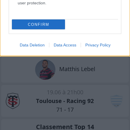
user protection.
Antoine Dupont
CONFIRM
François Cros
Data Deletion
Data Access
Privacy Policy
Matthis Lebel
19.06 à 21h00
Toulouse - Racing 92
71 - 17
Classement Top 14