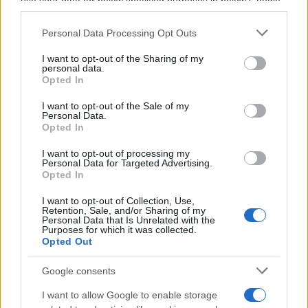
use your data for below specified purposes in below Google
surtout le week-end prochain. Après, on fera
consent section.
un trait sur tout ce qui a pu être dit sur
Personal Data Processing Opt Outs
Antoine ou pas. Mais en tout cas, nous, on
I want to opt-out of the Sharing of my
est très contents de l'avoir dans l'équipe. Et
personal data.
Opted In
sachez que l'équipe n'a jamais, jamais douté
I want to opt-out of the Sale of my
d'Antoine.
"
Personal Data.
Opted In
Propos rapportés par
RMC
et
Rugbyrama
I want to opt-out of processing my
Personal Data for Targeted Advertising.
Opted In
Ajouter
RugbyToulouse.com
à vos sources préférées
I want to opt-out of Collection, Use,
Retention, Sale, and/or Sharing of my
Personal Data that Is Unrelated with the
Purposes for which it was collected.
À lire également :
Opted Out
Google consents
Stade Toulousain : "Vivre ensemble ce
grand rendez-vous", un écran géant à
I want to allow Google to enable storage
Toulouse pour suivre la finale du Top 14