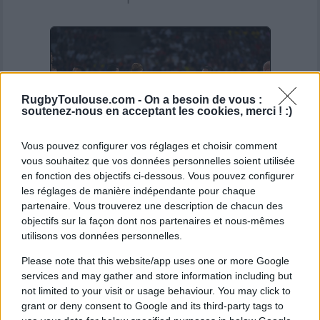
RugbyToulouse.com -
On a besoin de vous :
soutenez-nous en acceptant les cookies, merci ! :)
Vous pouvez configurer vos réglages et choisir comment
vous souhaitez que vos données personnelles soient utilisée
en fonction des objectifs ci-dessous. Vous pouvez configurer
les réglages de manière indépendante pour chaque
Le regard tourné vers la finale
partenaire. Vous trouverez une description de chacun des
objectifs sur la façon dont nos partenaires et nous-mêmes
utilisons vos données personnelles.
Pour l'échéance finale face à Montpellier,
Matthis Lebel espère voir Antoine Dupont
Please note that this website/app uses one or more Google
services and may gather and store information including but
confirmer ce niveau de performance :
not limited to your visit or usage behaviour. You may click to
"
J'espère qu'il fera une grosse performance,
grant or deny consent to Google and its third-party tags to