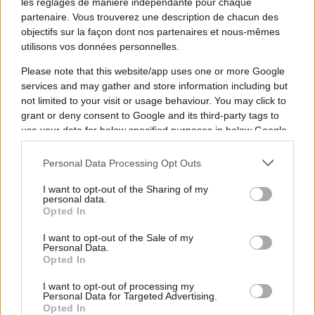
les réglages de manière indépendante pour chaque
partenaire. Vous trouverez une description de chacun des
objectifs sur la façon dont nos partenaires et nous-mêmes
utilisons vos données personnelles.
Please note that this website/app uses one or more Google
services and may gather and store information including but
not limited to your visit or usage behaviour. You may click to
grant or deny consent to Google and its third-party tags to
use your data for below specified purposes in below Google
consent section.
À lire également :
Personal Data Processing Opt Outs
I want to opt-out of the Sharing of my
Stade Toulousain Toulon : Les réactions
personal data.
Opted In
Stade Toulousain Toulon : Ugo Mola sur
le match, la forme actuelle et la période
I want to opt-out of the Sale of my
Personal Data.
à venir
Opted In
I want to opt-out of processing my
Propos rapportés par
Rugbyrama
Personal Data for Targeted Advertising.
Opted In