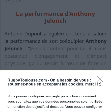
de jouer.
"
La performance d'Anthony
Jelonch
Antoine Dupont a également tenu à saluer
la performance de son coéquipier
Anthony
Jelonch
: "
Je suis content pour lui, il a mis
beaucoup d’engagement et d’impact
physique. Ça lui tenait à cœur de faire un
gros match aujourd’hui, il n’était pas
forcément content de ses dernières
RugbyToulouse.com -
On a besoin de vous :
soutenez-nous en acceptant les cookies, merci ! :)
prestations et il a montré qu’il revenait de
plus en plus en forme.
"
Vous pouvez configurer vos réglages et choisir comment
vous souhaitez que vos données personnelles soient utilisée
en fonction des objectifs ci-dessous. Vous pouvez configurer