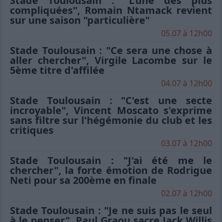
Stade Toulousain : "L'une des plus
compliquées", Romain Ntamack revient
sur une saison "particulière"
05.07 à 12h00
Stade Toulousain : "Ce sera une chose à
aller chercher", Virgile Lacombe sur le
5ème titre d'affilée
04.07 à 12h00
Stade Toulousain : "C'est une secte
incroyable", Vincent Moscato s'exprime
sans filtre sur l'hégémonie du club et les
critiques
03.07 à 12h00
Stade Toulousain : "J'ai été me le
chercher", la forte émotion de Rodrigue
Neti pour sa 200ème en finale
02.07 à 12h00
Stade Toulousain : "Je ne suis pas le seul
à le penser", Paul Graou sacre Jack Willis