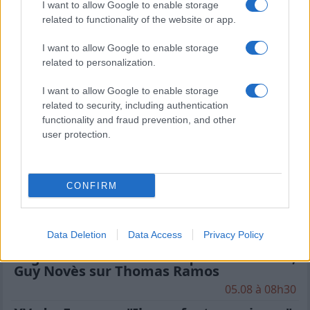
I want to allow Google to enable storage
Perpignan
related to functionality of the website or app.
10.
0 pts
I want to allow Google to enable storage
Racing 92
11.
0 pts
related to personalization.
Toulon
I want to allow Google to enable storage
12.
0 pts
related to security, including authentication
functionality and fraud prevention, and other
Toulouse
13.
0 pts
user protection.
Vannes
14.
0 pts
CONFIRM
Dernières actualités
Data Deletion
Data Access
Privacy Policy
Stade Toulousain : "Plus facile de
négocier à l'extérieur qu'à Toulouse",
Guy Novès sur Thomas Ramos
05.08 à 08h30