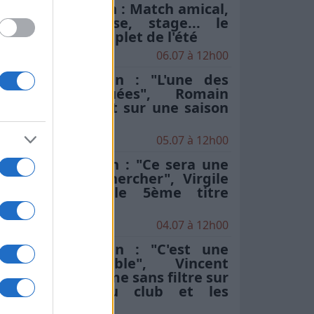
Stade Toulousain : Match amical,
date de reprise, stage... le
programme complet de l'été
06.07 à 12h00
Stade Toulousain : "L'une des
plus compliquées", Romain
Ntamack revient sur une saison
"particulière"
05.07 à 12h00
Stade Toulousain : "Ce sera une
chose à aller chercher", Virgile
Lacombe sur le 5ème titre
d'affilée
04.07 à 12h00
Stade Toulousain : "C'est une
secte incroyable", Vincent
Moscato s'exprime sans filtre sur
l'hégémonie du club et les
critiques