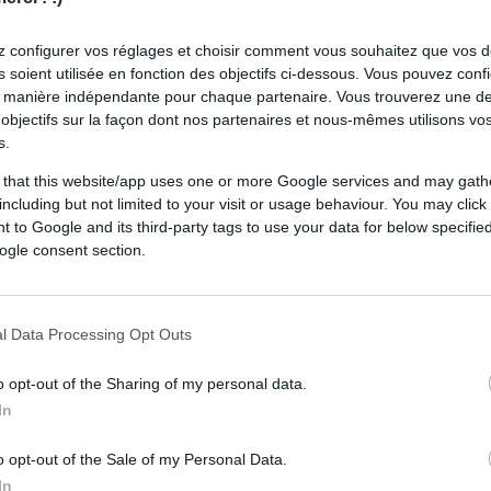
 sur écran géant à Ernest-Wallon. Une
âce au Toulouse Olympique XIII, qui a
 configurer vos réglages et choisir comment vous souhaitez que vos 
 soient utilisée en fonction des objectifs ci-dessous. Vous pouvez confi
ue.
 manière indépendante pour chaque partenaire. Vous trouverez une de
objectifs sur la façon dont nos partenaires et nous-mêmes utilisons v
 ses portes pour la finale
s.
 that this website/app uses one or more Google services and may gath
e l'espace terrasse-buvette pour diffuser la
including but not limited to your visit or usage behaviour. You may click 
 to Google and its third-party tags to use your data for below specifi
oulousain
et
Montpellier
, programmée à
ogle consent section.
ctu Rugby
.
 avance son match
l Data Processing Opt Outs
le
Toulouse Olympique XIII
a revu son
o opt-out of the Sharing of my personal data.
In
lement affronter les Leigh Leopards à 21
o opt-out of the Sale of my Personal Data.
In