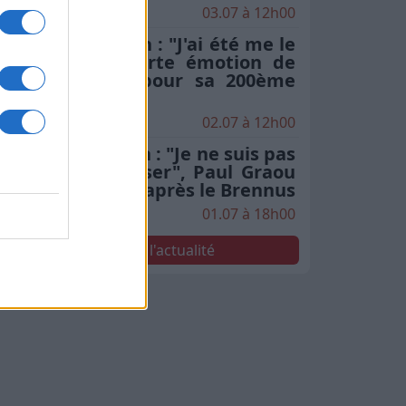
03.07 à 12h00
Stade Toulousain : "J'ai été me le
chercher", la forte émotion de
Rodrigue Neti pour sa 200ème
en finale
02.07 à 12h00
Stade Toulousain : "Je ne suis pas
le seul à le penser", Paul Graou
sacre Jack Willis après le Brennus
01.07 à 18h00
Voir toute l'actualité