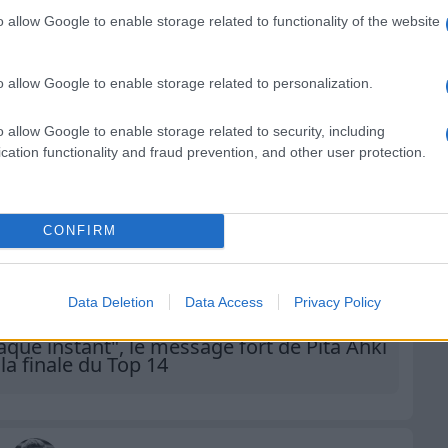
o allow Google to enable storage related to functionality of the website
r
RugbyToulouse.com
s sources préférées
o allow Google to enable storage related to personalization.
o allow Google to enable storage related to security, including
cation functionality and fraud prevention, and other user protection.
osition officielle du Stade Toulousain
4 samedi
 heure et sur quelles chaines voir la finale
CONFIRM
s, Roumat, Chocobares... le point pour la
Data Deletion
Data Access
Privacy Policy
Montpellier
que instant", le message fort de Pita Ahki
la finale du Top 14