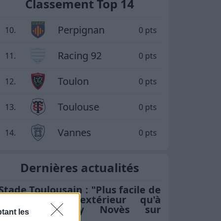
Classement Top 14
Perpignan
10.
0 pts
Racing 92
11.
0 pts
Toulon
12.
0 pts
Toulouse
13.
0 pts
Vannes
14.
0 pts
Dernières actualités
Stade Toulousain : "Plus facile de
négocier à l'extérieur qu'à
Toulouse", Guy Novès sur
tant les
Thomas Ramos