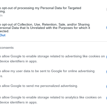
a finalement été avancé à 18h, afin que les
to opt-out of processing my Personal Data for Targeted
 profiter des deux matchs.
ing.
In
ins accueillis gratuitement
o opt-out of Collection, Use, Retention, Sale, and/or Sharing
ersonal Data that Is Unrelated with the Purposes for which it
lected.
Out
énéficient d'un accès gratuit au match de
n de leur carte. Ils pourront ensuite rester
consents
o allow Google to enable storage related to advertising like cookies on
evice identifiers in apps.
d public à partir de 20h
o allow my user data to be sent to Google for online advertising
istes, aux alentours de 20h, le stade ouvrira
s.
ffusion gratuite de la finale.
to allow Google to send me personalized advertising.
géant, en plus de
l'habituel écran qui sera
o allow Google to enable storage related to analytics like cookies on
evice identifiers in apps.