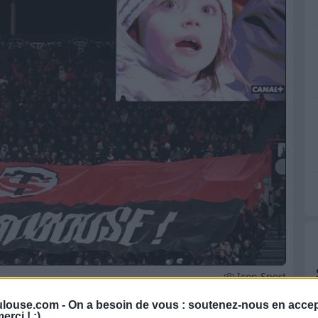
Icon Sport
louse.com -
On a besoin de vous : soutenez-nous en accep
e du Top 14 entre le Stade Toulousain et
erci ! :)