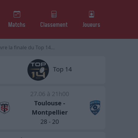
Matchs
Classement
Joueurs
p 14 face Montpellier samedi
Top 14
27.06 à 21h00
Toulouse -
Montpellier
28 - 20