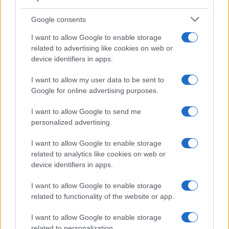
À lire également :
Google consents
I want to allow Google to enable storage
Finale Top 14 : "Montrer quel est le vrai
related to advertising like cookies on web or
visage du Stade Toulousain" lance
device identifiers in apps.
Rodrigue Neti
Finale UBB - Toulouse : Jack Willis hanté
I want to allow my user data to be sent to
mais surmotivé par la défaite en
Google for online advertising purposes.
Champions Cup
I want to allow Google to send me
Finale UBB - Toulouse : "Le Brennus est
personalized advertising.
chez nous", rappelle Didier Lacroix
I want to allow Google to enable storage
related to analytics like cookies on web or
Ajouter
RugbyToulouse.com
device identifiers in apps.
à vos sources préférées
I want to allow Google to enable storage
related to functionality of the website or app.
Top 14
I want to allow Google to enable storage
related to personalization.