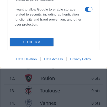
I want to allow Google to enable storage
28.06 à 21h05
related to security, including authentication
Toulouse - UBB Bordeaux
functionality and fraud prevention, and other
user protection.
39 - 33
Classement Top 14
CONFIRM
Perpignan
10.
0 pts
Data Deletion
Data Access
Privacy Policy
Racing 92
11.
0 pts
Toulon
12.
0 pts
Toulouse
13.
0 pts
Vannes
14.
0 pts