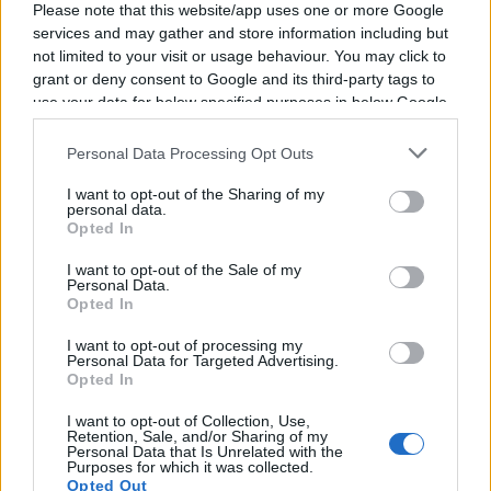
Please note that this website/app uses one or more Google
services and may gather and store information including but
Gazzotti ; Samu ; Bochaton
not limited to your visit or usage behaviour. You may click to
grant or deny consent to Google and its third-party tags to
Lucu ; Jalibert
use your data for below specified purposes in below Google
consent section.
Personal Data Processing Opt Outs
Bielle-Biarrey ; Moefana ; Depoortere ;
Penaud
I want to opt-out of the Sharing of my
personal data.
Opted In
Buros
I want to opt-out of the Sale of my
Personal Data.
Opted In
Le banc
I want to opt-out of processing my
Personal Data for Targeted Advertising.
Sa ; Perchaud ; Gray ; Vergnes-Taillefer
Opted In
I want to opt-out of Collection, Use,
Retière ; Carbery ; Janse Van Rensburg ;
Retention, Sale, and/or Sharing of my
Personal Data that Is Unrelated with the
Falatea
Purposes for which it was collected.
Opted Out