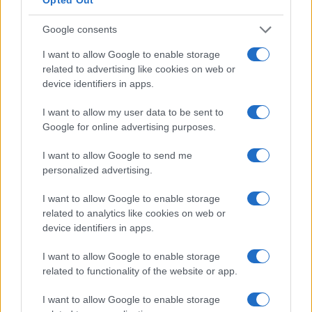
Google consents
Top 14
I want to allow Google to enable storage
related to advertising like cookies on web or
device identifiers in apps.
01.06 à 17h30
Toulouse - Lyon OU
I want to allow my user data to be sent to
Google for online advertising purposes.
43 - 3
I want to allow Google to send me
personalized advertising.
Classement Top 14
I want to allow Google to enable storage
Perpignan
10.
0 pts
related to analytics like cookies on web or
device identifiers in apps.
Racing 92
11.
0 pts
I want to allow Google to enable storage
related to functionality of the website or app.
Toulon
12.
0 pts
I want to allow Google to enable storage