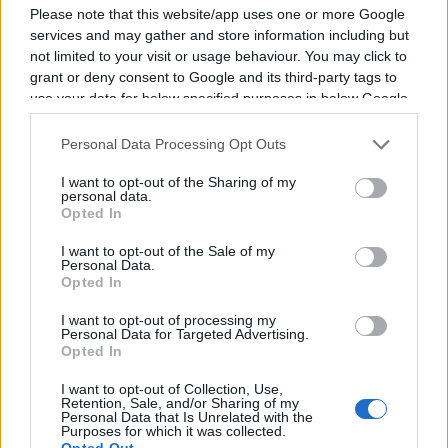
17h30 : Toulouse vs Lyon OU sur Canal+
Please note that this website/app uses one or more Google
21h05 : Toulon vs UBB sur Canal+
services and may gather and store information including but
not limited to your visit or usage behaviour. You may click to
grant or deny consent to Google and its third-party tags to
À lire également :
use your data for below specified purposes in below Google
consent section.
Stade Toulousain : Anthony Jelonch
Personal Data Processing Opt Outs
salue le retour salvateur de Thomas
Ramos
I want to opt-out of the Sharing of my
personal data.
Opted In
Stade Toulousain : Dimitri Delibes
hausse le ton avant les phases finales
I want to opt-out of the Sale of my
de Top 14
Personal Data.
Opted In
Stade Toulousain : "Retrouver notre
rugby", l'objectif de Paul Graou avant
I want to opt-out of processing my
les phases finales de Top 14
Personal Data for Targeted Advertising.
Opted In
I want to opt-out of Collection, Use,
Ajouter
RugbyToulouse.com
Retention, Sale, and/or Sharing of my
à vos sources préférées
Personal Data that Is Unrelated with the
Purposes for which it was collected.
Opted Out