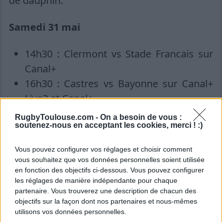
de dauphin.
Samedi 31 mai
14h30 : Clermont vs Stade Francais sur
Canal+
16h30 : Castres vs Bayonne sur Canal+
Live3 et Canal+
16h30 : Racing 92 vs Montpellier sur
RugbyToulouse.com -
On a besoin de vous :
soutenez-nous en acceptant les cookies, merci ! :)
Canal+ Live2 et Canal+
16h30 : Vannes vs Pau sur Canal+ Live4
Vous pouvez configurer vos réglages et choisir comment
et Canal+
vous souhaitez que vos données personnelles soient utilisée
en fonction des objectifs ci-dessous. Vous pouvez configurer
16h30 : La Rochelle vs Perpignan sur
les réglages de manière indépendante pour chaque
Canal+ Live5 et Canal+
partenaire. Vous trouverez une description de chacun des
objectifs sur la façon dont nos partenaires et nous-mêmes
Dimanche 1er juin
utilisons vos données personnelles.