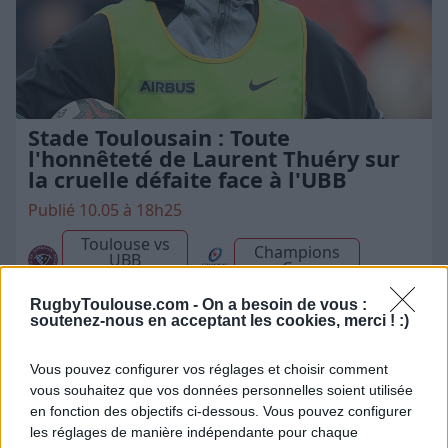
Stade Toulousain : Toute
l'honnêteté de Laurent Thuéry sur
la cruelle défaite face à l'UBB
Publié 10.05 à 18h25
Toulouse vs
Champions
UBB
Cup
Bordeaux
RugbyToulouse.com -
On a besoin de vous :
soutenez-nous en acceptant les cookies, merci ! :)
Vous pouvez configurer vos réglages et choisir comment
vous souhaitez que vos données personnelles soient utilisée
en fonction des objectifs ci-dessous. Vous pouvez configurer
les réglages de manière indépendante pour chaque