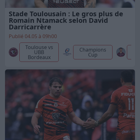
Stade Toulousain : Le gros plus de
Romain Ntamack selon David
Darricarrère
Publié 04.05 à 09h00
Toulouse vs
Champions
UBB
Cup
N
Bordeaux