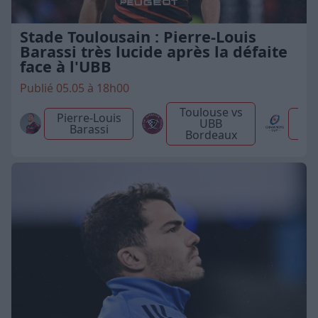
Stade Toulousain : Pierre-Louis
Barassi très lucide après la défaite
face à l'UBB
Publié 05.05 à 18h00
Toulouse vs
Pierre-Louis
Ch
UBB
Barassi
Bordeaux