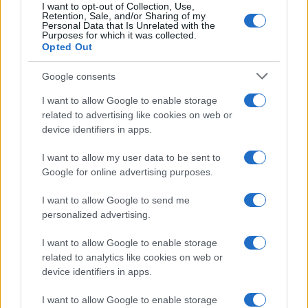
I want to opt-out of Collection, Use,
Retention, Sale, and/or Sharing of my
Personal Data that Is Unrelated with the
Purposes for which it was collected.
Opted Out
Google consents
Stade Toulousain : L'anecdote
I want to allow Google to enable storage
savoureuse de Sofiane Guitoune sur
related to advertising like cookies on web or
la période COVID au club
device identifiers in apps.
Publié 08.05 à 18h30
I want to allow my user data to be sent to
Google for online advertising purposes.
I want to allow Google to send me
personalized advertising.
I want to allow Google to enable storage
related to analytics like cookies on web or
device identifiers in apps.
I want to allow Google to enable storage