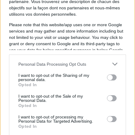
partenaire. Vous trouverez une description de chacun des
objectifs sur la façon dont nos partenaires et nous-mêmes
utilisons vos données personnelles.
Please note that this website/app uses one or more Google
services and may gather and store information including but
not limited to your visit or usage behaviour. You may click to
grant or deny consent to Google and its third-party tags to
Stade Toulousain : Les compositions
use your data for below specified purposes in below Google
d'équipes pour le choc face à Toulon
consent section.
Publié 09.05 à 18h02
Personal Data Processing Opt Outs
Toulouse vs
I want to opt-out of the Sharing of my
Top 14
Toulon
personal data.
Opted In
I want to opt-out of the Sale of my
Personal Data.
Opted In
I want to opt-out of processing my
Personal Data for Targeted Advertising.
Opted In