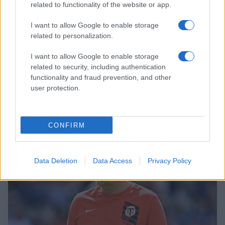
related to functionality of the website or app.
I want to allow Google to enable storage
related to personalization.
Stade Toulousain : Les confidences
I want to allow Google to enable storage
de Simon Daroque sur ses débuts
related to security, including authentication
avec l'équipe première
functionality and fraud prevention, and other
Publié 07.05 à 19h30
user protection.
Simon
Daroque
CONFIRM
Data Deletion
Data Access
Privacy Policy